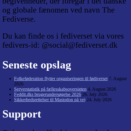
begivenheder, der foregår i det danske
og globale fænomen ved navn The
Fediverse.
Du kan finde os i fediverset via vores
fedivers-id: @social@fediverset.dk
Seneste opslag
Folkeføderation flytter organiseringen til fødiverset
7. August
2026
Serverstatistik på fællesskabsoversigten
4. August 2026
Feddit.dks brugerundersøgelse 2026
26. July 2026
Sikkerhedsrettelser til Mastodon på vej
24. July 2026
Support