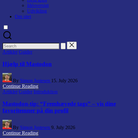
Idéoversigt
Udvikling
Om sitet
Search
for:
Posted
Artikler
Guider
in
Hjælp til Mastodon
Posted
By
Simon Justesen
15. July 2026
by
Continue Reading
Posted
Artikler
Guider
Introduktion
in
Mastodon-tip: “Fremhævede tags” – vis dine
favoritemner på din profil
Posted
By
Simon Justesen
9. July 2026
by
Continue Reading