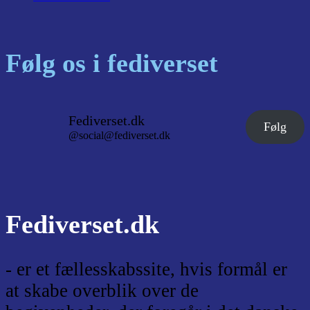
Følg os i fediverset
Fediverset.dk
Følg
@social@fediverset.dk
Fediverset.dk
- er et fællesskabssite, hvis formål er
at skabe overblik over de