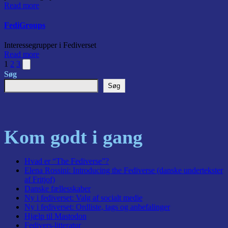
Read more
FediGroups
Interessegrupper i Fediverset
Read more
Next
1
2
3
page
Søg
Søg
Posts
pagination
Kom godt i gang
Hvad er “The Fediverse”?
Elena Rossini: Introducing the Fediverse (danske undertekster
af Fritjof)
Danske fællesskaber
Ny i fediverset: Valg af socialt medie
Ny i fediverset: Ordliste, tags og anbefalinger
Hjælp til Mastodon
Fedivers-litteratur