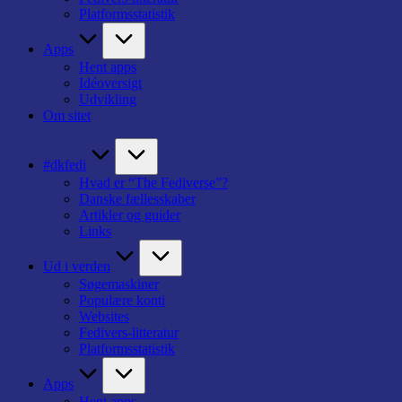
Platformsstatistik
Apps
Hent apps
Idéoversigt
Udvikling
Om sitet
#dkfedi
Hvad er “The Fediverse”?
Danske fællesskaber
Artikler og guider
Links
Ud i verden
Søgemaskiner
Populære konti
Websites
Fedivers-litteratur
Platformsstatistik
Apps
Hent apps