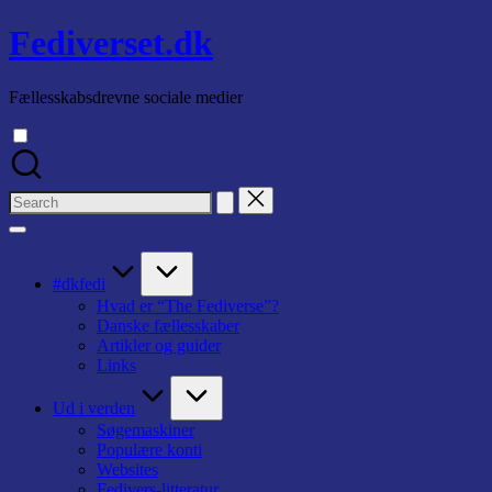
Skip
Fediverset.dk
to
content
Fællesskabsdrevne sociale medier
Search
for:
#dkfedi
Hvad er “The Fediverse”?
Danske fællesskaber
Artikler og guider
Links
Ud i verden
Søgemaskiner
Populære konti
Websites
Fedivers-litteratur