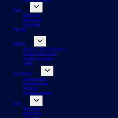
Apps
Hent apps
Idéoversigt
Udvikling
Om sitet
#dkfedi
Hvad er “The Fediverse”?
Danske fællesskaber
Artikler og guider
Links
Ud i verden
Søgemaskiner
Populære konti
Websites
Platformsstatistik
Apps
Hent apps
Idéoversigt
Udvikling