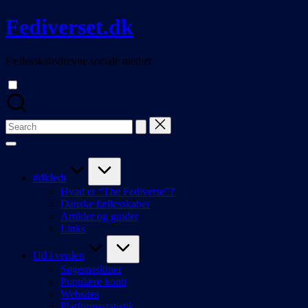
Skip
Fediverset.dk
to
content
Fællesskabsdrevne sociale medier
Search
for:
#dkfedi
Hvad er “The Fediverse”?
Danske fællesskaber
Artikler og guider
Links
Ud i verden
Søgemaskiner
Populære konti
Websites
Platformsstatistik