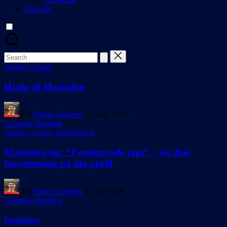
Om sitet
Search
for:
Posted
Artikler
Guider
in
Hjælp til Mastodon
Posted
By
Simon Justesen
15. July 2026
by
Continue Reading
Posted
Artikler
Guider
Introduktion
in
Mastodon-tip: “Fremhævede tags” – vis dine
favoritemner på din profil
Posted
By
Simon Justesen
9. July 2026
by
Continue Reading
Fedimeteo