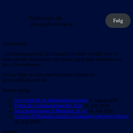
Fediverset.dk
Følg
@social@fediverset.dk
Fediverset.dk
- er et fællesskabssite, hvis formål er at skabe overblik over de
begivenheder, der foregår i det danske og globale fænomen ved
navn The Fediverse.
Du kan finde os i fediverset via vores fedivers-id:
@social@fediverset.dk
Seneste opslag
Serverstatistik på fællesskabsoversigten
4. August 2026
Feddit.dks brugerundersøgelse 2026
26. July 2026
Sikkerhedsrettelser til Mastodon på vej
24. July 2026
Værktøj til Mastodon-admins: Godkend nye brugere i Matrix
24. July 2026
Support