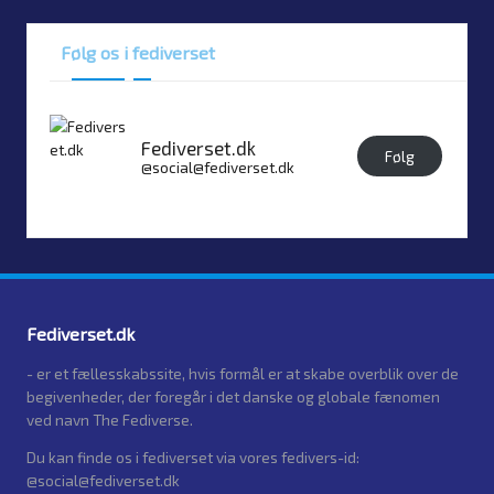
Følg os i fediverset
Fediverset.dk
Følg
@social@fediverset.dk
Fediverset.dk
- er et fællesskabssite, hvis formål er at skabe overblik over de
begivenheder, der foregår i det danske og globale fænomen
ved navn The Fediverse.
Du kan finde os i fediverset via vores fedivers-id:
@social@fediverset.dk