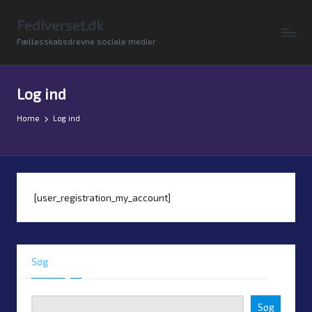
Fediverset.dk
Skip
Fællesskabsdrevne sociale medier
to
content
Log ind
Home
Log ind
[user_registration_my_account]
Søg
Søg