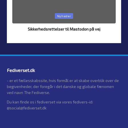
Posted
Nyheder
in
Sikkerhedsrettelser til Mastodon på vej
By
Simon Justesen
24. July 2026
Posted
by
Fediverset.dk
- er et fællesskabssite, hvis formål er at skabe overblik over de
begivenheder, der foregår i det danske og globale fænomen
ved navn The Fediverse.
Du kan finde os i fediverset via vores fedivers-id:
@social@fediverset.dk