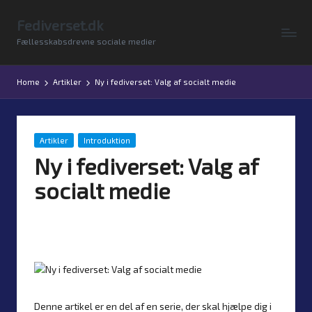
Fediverset.dk
Skip
Fællesskabsdrevne sociale medier
to
content
Home
Artikler
Ny i fediverset: Valg af socialt medie
Posted
Artikler
Introduktion
in
Ny i fediverset: Valg af
socialt medie
By
Simon Justesen
26. January 2026
Posted
No comments
by
Denne artikel er en del af en serie, der skal hjælpe dig i