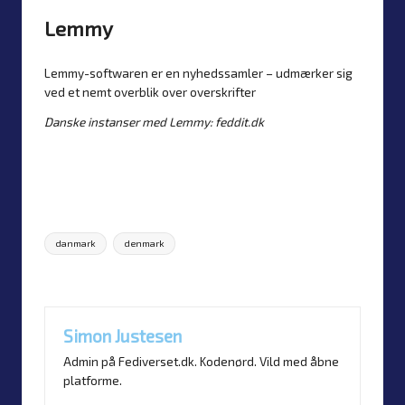
Lemmy
Lemmy-softwaren er en nyhedssamler – udmærker sig
ved et nemt overblik over overskrifter
Danske instanser med Lemmy:
feddit.dk
Tags:
danmark
denmark
Last updated on 26. May 2026
Simon Justesen
Admin på Fediverset.dk. Kodenørd. Vild med åbne
platforme.