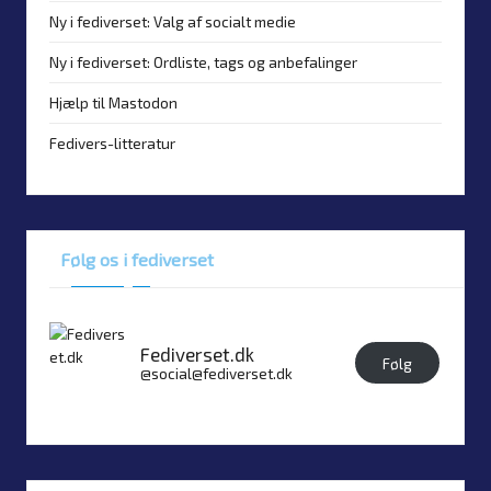
Ny i fediverset: Valg af socialt medie
Ny i fediverset: Ordliste, tags og anbefalinger
Hjælp til Mastodon
Fedivers-litteratur
Følg os i fediverset
Fediverset.dk
Følg
@social@fediverset.dk