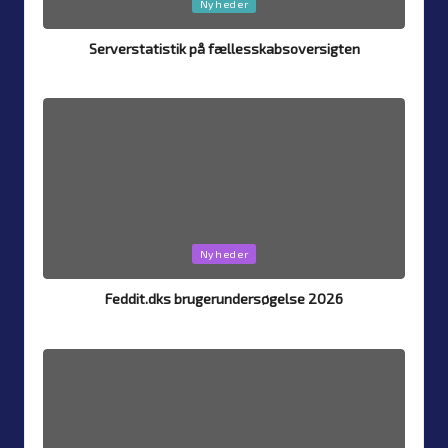
Posted
Nyheder
in
Serverstatistik på fællesskabsoversigten
By
Simon Justesen
4. August 2026
Posted
by
Posted
Nyheder
in
Feddit.dks brugerundersøgelse 2026
By
Simon Justesen
26. July 2026
Posted
by