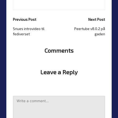
View All Posts
Previous Post
Next Post
Snues introvideo til
Peertube v8.0.2 på
Post
fediverset
gaden
navigation
Comments
No comments yet? Start the discussion
Leave a Reply
Your email address will not be published.
Required fields
are marked
*