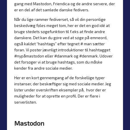
gang med Mastodon, Friendica og de andre servere, der
er en del af det samlede danske fedivers.
Når du lige rammer fediverset, så vil din personlige
beskedvæg føles meget tom, her er det en god idé at
bruge stedets søgefunktion til f.eks at finde andre
danskere. Det kan du gøre ved at søge på emneord,
også kaldet “hashtags” efter tegnet # man sætter
foran. Vi poster jævnligt introduktioner til hashtagget
#nypåmastodon eller #danmark og #denmark. Udover
det forsøger vi at bruge hashtags, som du måske
kender fra andre sociale medier.
Her er en kort gennemgang af de forskellige typer
instanser, der beskæftiger sig med sociale medier. Jeg
lister under overskriften eksempler på, hvor der er
muligheder for at oprette en profil. Der er flere i
serverlisten
.
Mastodon