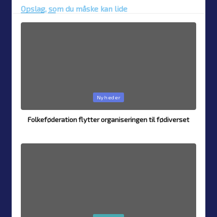
Opslag, som du måske kan lide
Posted
Nyheder
in
Folkeføderation flytter organiseringen til fødiverset
By
Simon Justesen
7. August 2026
Posted
by