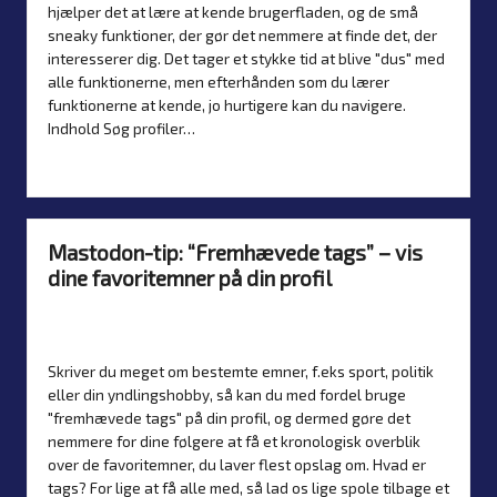
hjælper det at lære at kende brugerfladen, og de små
sneaky funktioner, der gør det nemmere at finde det, der
interesserer dig. Det tager et stykke tid at blive "dus" med
alle funktionerne, men efterhånden som du lærer
funktionerne at kende, jo hurtigere kan du navigere.
Indhold Søg profiler…
Read more
Mastodon-tip: “Fremhævede tags” – vis
dine favoritemner på din profil
By
Simon Justesen
9. July 2026
Posted
Artikler
,
Guider
,
Introduktion
by
Posted
in
Skriver du meget om bestemte emner, f.eks sport, politik
eller din yndlingshobby, så kan du med fordel bruge
"fremhævede tags" på din profil, og dermed gøre det
nemmere for dine følgere at få et kronologisk overblik
over de favoritemner, du laver flest opslag om. Hvad er
tags? For lige at få alle med, så lad os lige spole tilbage et