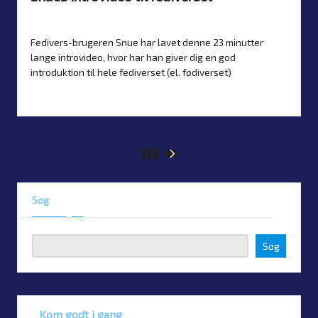
By
Simon Justesen
24. January 2026
Artikler
,
Guider
Posted
Posted
by
in
Fedivers-brugeren Snue har lavet denne 23 minutter
lange introvideo, hvor har han giver dig en god
introduktion til hele fediverset (el. fødiverset)
Read more
1
2
3
NEXT
PAGE
Posts
Søg
pagination
Søg
Kom godt i gang