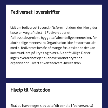
Fediverset i overskrifter
By
Simon Justesen
16. July 2026
Artikler
Posted
Posted
by
in
Lidt om fediverset i overskriftsform - til dem, der ikke gider
læse en væg af tekst ;-) Fediverset er et
fællesskabsprojekt, bygget af almindelige mennesker, for
almindelige mennesker. Organisation Ikke ét stort socialt
medie, fediverset består af mange fællesskaber, der kan
kommunikere på kryds og tværs. Alt er frivilligt. Der er
ingen overordnet ejer eller overordnet styrende
organisation. Hvert enkelt fedivers-fællesskab…
Read more
Hjælp til Mastodon
By
Simon Justesen
15. July 2026
Artikler
,
Guider
Posted
Posted
by
in
Skal du have noget sjov ud af dit ophold i fediverset, så