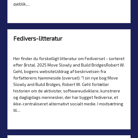
øjeblik,…
Read more
Fedivers-litteratur
By
Simon Justesen
7. July 2026
Artikler
Posted
Posted
by
in
Her finder du forskelligt litteratur om Fediverset - sorteret
efter årstal. 2025 Move Slowly and Build BridgesRobert W.
Gehl, bogens websiteUddrag af beskrivelsen fra
forfatterens hjemmeside (oversat): "I sin nye bog Move
Slowly and Build Bridges, Robert W. Gehl fortæller
historien om de aktivister, softwareudviklere, kunstnere
og dagligdags mennesker, der har bygget fediverse, et
ikke-centraliseret alternativt socialt medie. I modsætning
til…
Read more