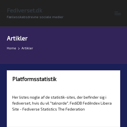
Fediverset.dk
Skip
Fællesskabsdrevne sociale medier
to
content
Artikler
Home
Artikler
Platformsstatistik
By
Simon Justesen
16. July 2026
Artikler
Posted
Posted
by
in
Her listes nogle af de statistik-sites, der befinder sig i
fediverset, hvis du vil "talnørde". FediDB FediIndex Libera
Site - Fediverse Statistics The Federation
Read more