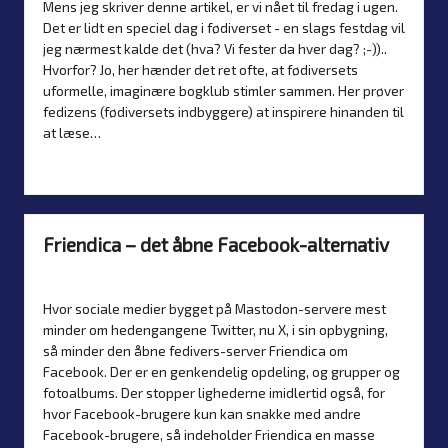
by
in
Mens jeg skriver denne artikel, er vi nået til fredag i ugen.
Det er lidt en speciel dag i fødiverset - en slags festdag vil
jeg nærmest kalde det (hva? Vi fester da hver dag? ;-))..
Hvorfor? Jo, her hænder det ret ofte, at fødiversets
uformelle, imaginære bogklub stimler sammen. Her prøver
fedizens (fødiversets indbyggere) at inspirere hinanden til
at læse…
Read more
Friendica – det åbne Facebook-alternativ
By
Simon Justesen
6. February 2026
Artikler
Posted
Posted
by
in
Hvor sociale medier bygget på Mastodon-servere mest
minder om hedengangene Twitter, nu X, i sin opbygning,
så minder den åbne fedivers-server Friendica om
Facebook. Der er en genkendelig opdeling, og grupper og
fotoalbums. Der stopper lighederne imidlertid også, for
hvor Facebook-brugere kun kan snakke med andre
Facebook-brugere, så indeholder Friendica en masse