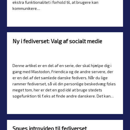
ekstra funktionalitet i forhold til, at brugere kan
kommunikere…
Read more
Ny i fediverset: Valg af socialt medie
By
Simon Justesen
26. January 2026
Posted
Artikler
,
Introduktion
by
Posted
in
Denne artikel er en del af en serie, der skal hjælpe dig i
gang med Mastodon, Friendica og de andre servere, der
er en del af det samlede danske fedivers. Når du lige
rammer fediverset, så vil din personlige beskedvæg føles
meget tom, her er det en god idé at bruge stedets
søgefunktion til f.eks at finde andre danskere. Det kan…
Read more
Snues introvideo til fediverset