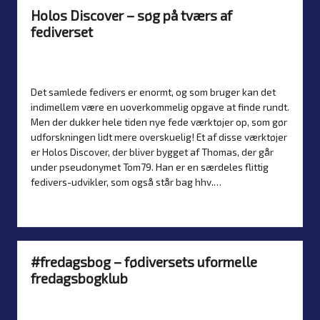
Holos Discover – søg på tværs af
fediverset
By
Simon Justesen
26. May 2026
Posted
Artikler
,
Introduktion
by
Posted
in
Det samlede fedivers er enormt, og som bruger kan det
indimellem være en uoverkommelig opgave at finde rundt.
Men der dukker hele tiden nye fede værktøjer op, som gør
udforskningen lidt mere overskuelig! Et af disse værktøjer
er Holos Discover, der bliver bygget af Thomas, der går
under pseudonymet Tom79. Han er en særdeles flittig
fedivers-udvikler, som også står bag hhv.…
Read more
#fredagsbog – fødiversets uformelle
fredagsbogklub
By
Simon Justesen
22. May 2026
Artikler
Posted
Posted