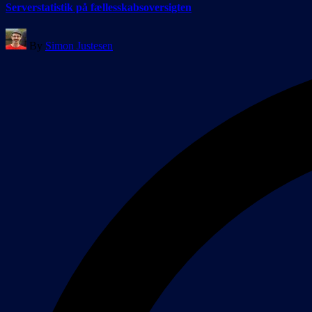
Serverstatistik på fællesskabsoversigten
Posted
By
Simon Justesen
by