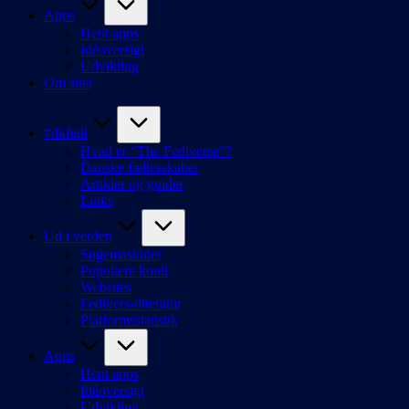
Apps
Hent apps
Idéoversigt
Udvikling
Om sitet
#dkfedi
Hvad er “The Fediverse”?
Danske fællesskaber
Artikler og guider
Links
Ud i verden
Søgemaskiner
Populære konti
Websites
Fedivers-litteratur
Platformsstatistik
Apps
Hent apps
Idéoversigt
Udvikling