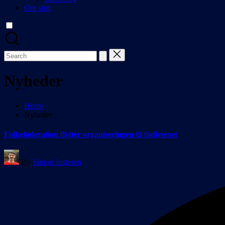
Om sitet
Search
for:
Nyheder
Home
Nyheder
Folkeføderation flytter organiseringen til fødiverset
Posted
By
Simon Justesen
by