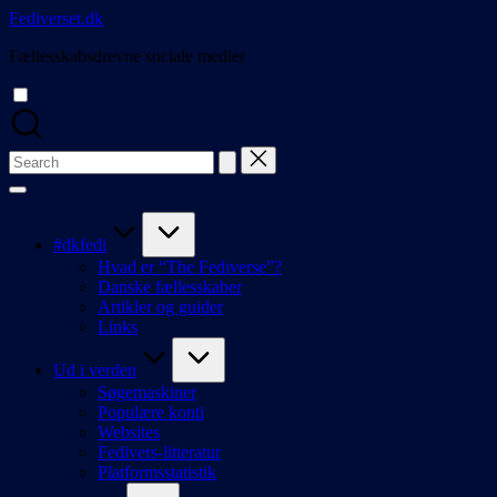
Skip
Fediverset.dk
to
Fællesskabsdrevne sociale medier
content
Search
for:
#dkfedi
Hvad er “The Fediverse”?
Danske fællesskaber
Artikler og guider
Links
Ud i verden
Søgemaskiner
Populære konti
Websites
Fedivers-litteratur
Platformsstatistik