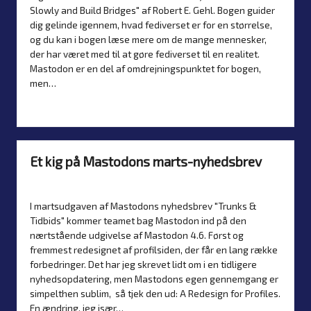
Slowly and Build Bridges" af Robert E. Gehl. Bogen guider
dig gelinde igennem, hvad fediverset er for en størrelse,
og du kan i bogen læse mere om de mange mennesker,
der har været med til at gøre fediverset til en realitet.
Mastodon er en del af omdrejningspunktet for bogen,
men…
Read more
Et kig på Mastodons marts-nyhedsbrev
By
Simon Justesen
10. April 2026
Nyheder
Posted
Posted
by
in
I martsudgaven af Mastodons nyhedsbrev "Trunks &
Tidbids" kommer teamet bag Mastodon ind på den
nærtstående udgivelse af Mastodon 4.6. Først og
fremmest redesignet af profilsiden, der får en lang række
forbedringer. Det har jeg skrevet lidt om i en tidligere
nyhedsopdatering, men Mastodons egen gennemgang er
simpelthen sublim, så tjek den ud: A Redesign for Profiles.
En ændring, jeg især…