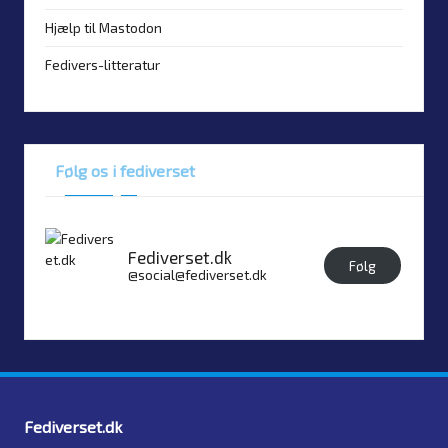
Hjælp til Mastodon
Fedivers-litteratur
Følg os i fediverset
Fediverset.dk
Følg
@social@fediverset.dk
Fediverset.dk