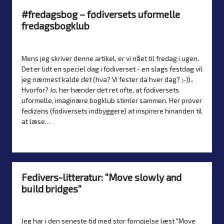
#fredagsbog – fødiversets uformelle
fredagsbogklub
By
Simon Justesen
22. May 2026
Artikler
Posted
Posted
by
in
Mens jeg skriver denne artikel, er vi nået til fredag i ugen.
Det er lidt en speciel dag i fødiverset - en slags festdag vil
jeg nærmest kalde det (hva? Vi fester da hver dag? ;-))..
Hvorfor? Jo, her hænder det ret ofte, at fødiversets
uformelle, imaginære bogklub stimler sammen. Her prøver
fedizens (fødiversets indbyggere) at inspirere hinanden til
at læse…
Read more
Fedivers-litteratur: “Move slowly and
build bridges”
By
Simon Justesen
20. May 2026
Nyheder
Posted
Posted
by
in
Jeg har i den seneste tid med stor fornøjelse læst "Move