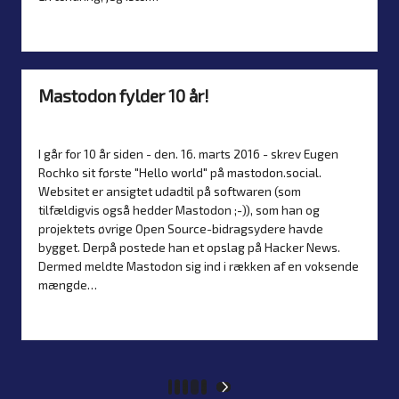
Read more
Mastodon fylder 10 år!
By
Simon Justesen
17. March 2026
Nyheder
Posted
Posted
by
in
I går for 10 år siden - den. 16. marts 2016 - skrev Eugen
Rochko sit første "Hello world" på mastodon.social.
Websitet er ansigtet udadtil på softwaren (som
tilfældigvis også hedder Mastodon ;-)), som han og
projektets øvrige Open Source-bidragsydere havde
bygget. Derpå postede han et opslag på Hacker News.
Dermed meldte Mastodon sig ind i rækken af en voksende
mængde…
Read more
1
2
3
…
5
NEXT