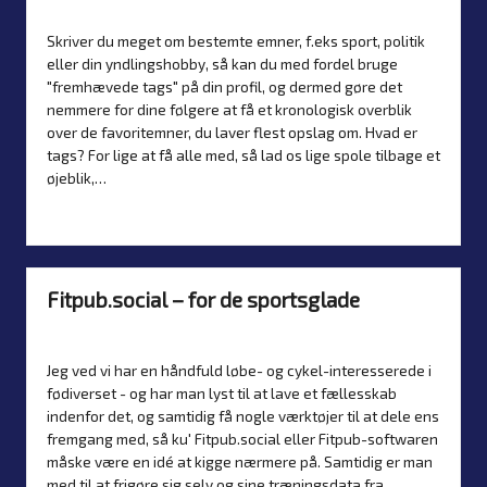
Artikler
,
Guider
,
Introduktion
by
Posted
in
Skriver du meget om bestemte emner, f.eks sport, politik
eller din yndlingshobby, så kan du med fordel bruge
"fremhævede tags" på din profil, og dermed gøre det
nemmere for dine følgere at få et kronologisk overblik
over de favoritemner, du laver flest opslag om. Hvad er
tags? For lige at få alle med, så lad os lige spole tilbage et
øjeblik,…
Read more
Fitpub.social – for de sportsglade
By
Simon Justesen
19. June 2026
Nyheder
Posted
Posted
by
in
Jeg ved vi har en håndfuld løbe- og cykel-interesserede i
fødiverset - og har man lyst til at lave et fællesskab
indenfor det, og samtidig få nogle værktøjer til at dele ens
fremgang med, så ku' Fitpub.social eller Fitpub-softwaren
måske være en idé at kigge nærmere på. Samtidig er man
med til at frigøre sig selv og sine træningsdata fra