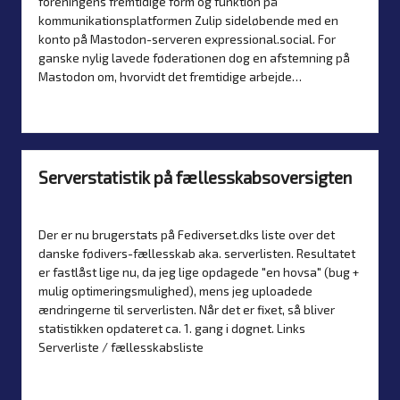
foreningens fremtidige form og funktion på
kommunikationsplatformen Zulip sideløbende med en
konto på Mastodon-serveren expressional.social. For
ganske nylig lavede føderationen dog en afstemning på
Mastodon om, hvorvidt det fremtidige arbejde…
Read more
Serverstatistik på fællesskabsoversigten
By
Simon Justesen
4. August 2026
Nyheder
Posted
Posted
by
in
Der er nu brugerstats på Fediverset.dks liste over det
danske fødivers-fællesskab aka. serverlisten. Resultatet
er fastlåst lige nu, da jeg lige opdagede "en hovsa" (bug +
mulig optimeringsmulighed), mens jeg uploadede
ændringerne til serverlisten. Når det er fixet, så bliver
statistikken opdateret ca. 1. gang i døgnet. Links
Serverliste / fællesskabsliste
Read more