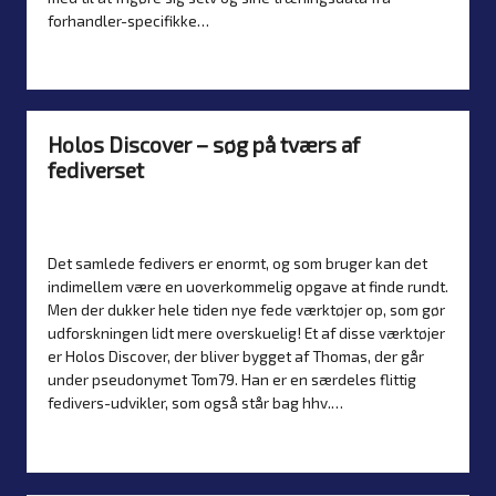
forhandler-specifikke…
Read more
Holos Discover – søg på tværs af
fediverset
By
Simon Justesen
26. May 2026
Posted
Artikler
,
Introduktion
by
Posted
in
Det samlede fedivers er enormt, og som bruger kan det
indimellem være en uoverkommelig opgave at finde rundt.
Men der dukker hele tiden nye fede værktøjer op, som gør
udforskningen lidt mere overskuelig! Et af disse værktøjer
er Holos Discover, der bliver bygget af Thomas, der går
under pseudonymet Tom79. Han er en særdeles flittig
fedivers-udvikler, som også står bag hhv.…
Read more