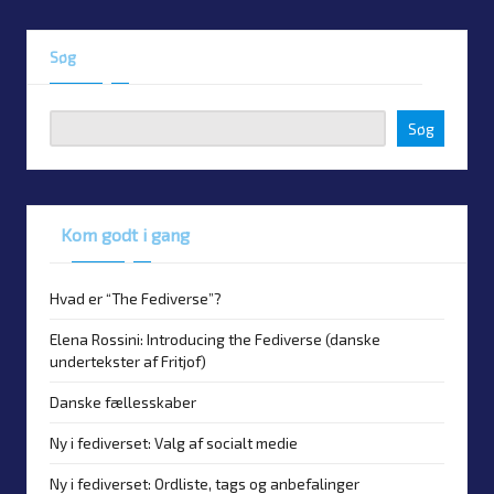
PAGE
Posts
Søg
pagination
Søg
Kom godt i gang
Hvad er “The Fediverse”?
Elena Rossini: Introducing the Fediverse (danske
undertekster af Fritjof)
Danske fællesskaber
Ny i fediverset: Valg af socialt medie
Ny i fediverset: Ordliste, tags og anbefalinger