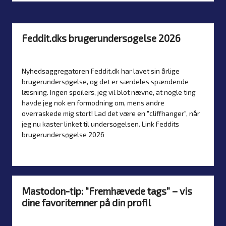
Feddit.dks brugerundersøgelse 2026
By
Simon Justesen
26. July 2026
Nyheder
Posted
Posted
by
in
Nyhedsaggregatoren Feddit.dk har lavet sin årlige
brugerundersøgelse, og det er særdeles spændende
læsning. Ingen spoilers, jeg vil blot nævne, at nogle ting
havde jeg nok en formodning om, mens andre
overraskede mig stort! Lad det være en "cliffhanger", når
jeg nu kaster linket til undersøgelsen. Link Feddits
brugerundersøgelse 2026
Read more
Mastodon-tip: “Fremhævede tags” – vis
dine favoritemner på din profil
By
Simon Justesen
9. July 2026
Posted