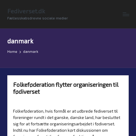
Fediverset.dk
Skip
Fællesskabsdrevne sociale medier
to
content
danmark
Home
danmark
Folkeføderation flytter organiseringen til
fødiverset
By
Simon Justesen
7. August 2026
Nyheder
Posted
Posted
by
in
Folkeføderation, hvis formål er at udbrede fediverset til
foreninger rundt i det ganske, danske land, har besluttet
sig for at fortsætte organiseringsarbejdet i fødiverset.
Indtil nu har Folkeføderation kørt diskussionen om