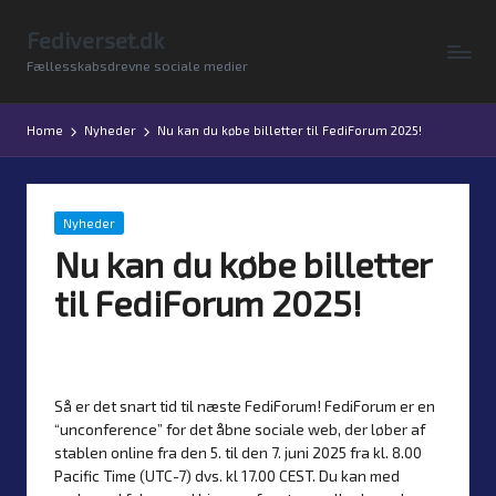
Fediverset.dk
Skip
Fællesskabsdrevne sociale medier
to
content
Home
Nyheder
Nu kan du købe billetter til FediForum 2025!
Posted
Nyheder
in
Nu kan du købe billetter
til FediForum 2025!
By
Simon Justesen
23. May 2025
No comments
Posted
by
Så er det snart tid til næste FediForum! FediForum er en
“unconference” for det åbne sociale web, der løber af
stablen online fra den 5. til den 7. juni 2025 fra kl. 8.00
Pacific Time (UTC-7) dvs. kl 17.00 CEST. Du kan med