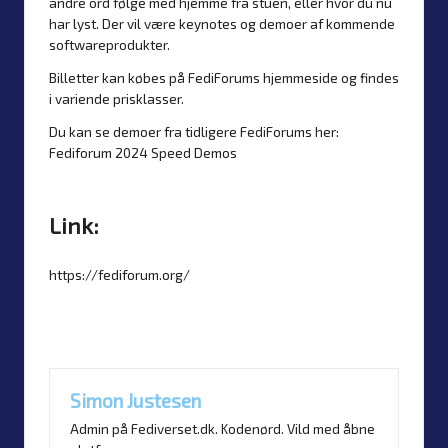
andre ord følge med hjemme fra stuen, eller hvor du nu
har lyst. Der vil være keynotes og demoer af kommende
softwareprodukter.
Billetter kan købes på FediForums hjemmeside og findes
i variende prisklasser.
Du kan se demoer fra tidligere FediForums her:
Fediforum 2024 Speed Demos
Link:
https://fediforum.org/
Last updated on 23. May 2025
Simon Justesen
Admin på Fediverset.dk. Kodenørd. Vild med åbne