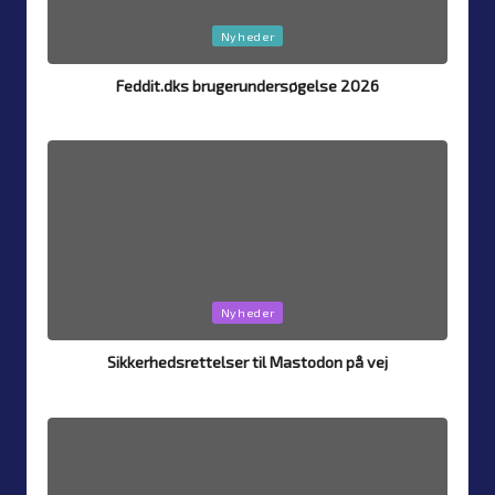
Posted
Nyheder
in
Feddit.dks brugerundersøgelse 2026
By
Simon Justesen
26. July 2026
Posted
by
Posted
Nyheder
in
Sikkerhedsrettelser til Mastodon på vej
By
Simon Justesen
24. July 2026
Posted
by