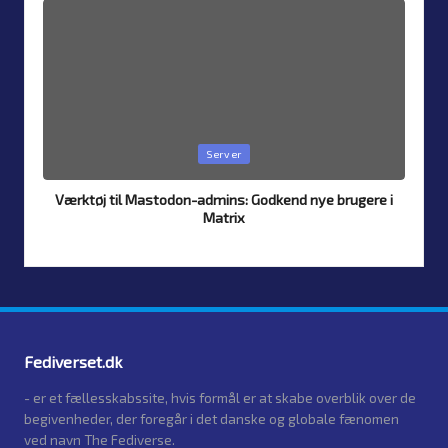
Posted
Server
in
Værktøj til Mastodon-admins: Godkend nye brugere i
Matrix
By
Simon Justesen
24. July 2026
Posted
by
Fediverset.dk
- er et fællesskabssite, hvis formål er at skabe overblik over de
begivenheder, der foregår i det danske og globale fænomen
ved navn The Fediverse.