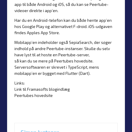
app til både Android og iOS, så du kan se Peertube-
videoer direkte i app’en.
Har du en Android-telefon kan du både hente app’en
hos Google Play og alternativet F-droid. iOS-udgaven
findes Apples App Store.
Mobilapp’en indeholder også SepiaSearch, der søger
indhold på andre Peertube-instanser. Skulle du selv
have lyst til at hoste en Peertube-server,
så kan du se mere på Peertubes hovedsite.
Serversoftwaren er skrevet i TypeScript, mens
mobilapp’en er bygget med Flutter (Dart).
Links:
Link til Framasofts blogindlæg
Peertubes hovedsite
Last updated on 13. December 2024