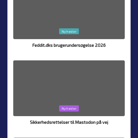
Posted
Nyheder
in
Feddit.dks brugerundersøgelse 2026
By
Simon Justesen
26. July 2026
Posted
by
Posted
Nyheder
in
Sikkerhedsrettelser til Mastodon på vej
By
Simon Justesen
24. July 2026
Posted
by