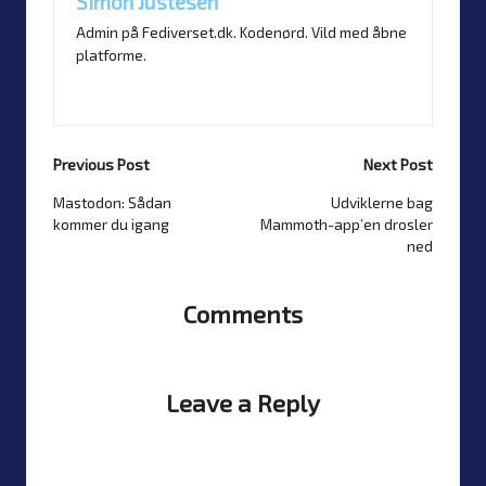
Simon Justesen
Admin på Fediverset.dk. Kodenørd. Vild med åbne
platforme.
View All Posts
Previous Post
Next Post
Mastodon: Sådan
Udviklerne bag
Post
kommer du igang
Mammoth-app’en drosler
navigation
ned
Comments
No comments yet? Start the discussion
Leave a Reply
Your email address will not be published.
Required fields
are marked
*