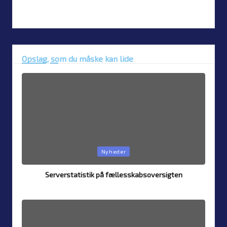
Opslag, som du måske kan lide
Posted
Nyheder
in
Serverstatistik på fællesskabsoversigten
By
Simon Justesen
4. August 2026
Posted
by