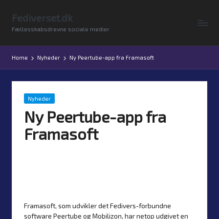
Fediverset.dk
Skip
Fællesskabsdrevne sociale medier
to
content
Home
Nyheder
Ny Peertube-app fra Framasoft
Posted
Nyheder
in
Ny Peertube-app fra
Framasoft
By
Simon Justesen
10. December 2024
Posted
No comments
by
Framasoft, som udvikler det Fedivers-forbundne
software Peertube og Mobilizon, har netop udgivet en