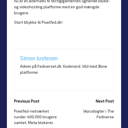
nu er et alternativ til techgiganternes lignende billed-
og videohosting platforme med en god mængde
brugere.
Stort tillykke til
Pixelfed.dk
!
Last updated on 3. February 2025
Simon Justesen
Admin på Fediverset.dk. Kodenørd. Vild med åbne
platforme.
View All Posts
Previous Post
Next Post
Pixelfed-netværket
Vejrudsigter i The
Post
runder 400.000 brugere
Fediverse
navigation
samlet. Meta blokerer.