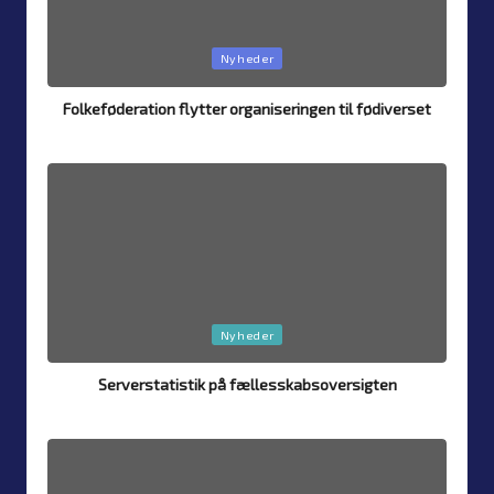
Posted
Nyheder
in
Folkeføderation flytter organiseringen til fødiverset
By
Simon Justesen
7. August 2026
Posted
by
Posted
Nyheder
in
Serverstatistik på fællesskabsoversigten
By
Simon Justesen
4. August 2026
Posted
by