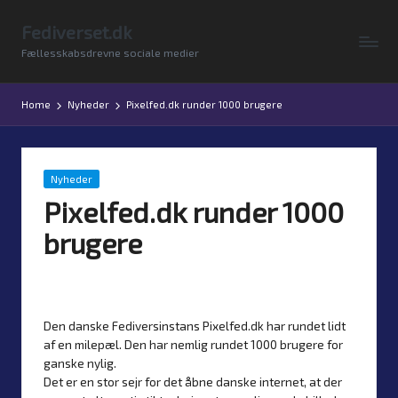
Fediverset.dk
Skip
Fællesskabsdrevne sociale medier
to
content
Home
Nyheder
Pixelfed.dk runder 1000 brugere
Posted
Nyheder
in
Pixelfed.dk runder 1000
brugere
By
Simon Justesen
3. February 2025
No comments
Posted
by
Den danske Fediversinstans Pixelfed.dk har rundet lidt
af en milepæl. Den har nemlig rundet 1000 brugere for
ganske nylig.
Det er en stor sejr for det åbne danske internet, at der