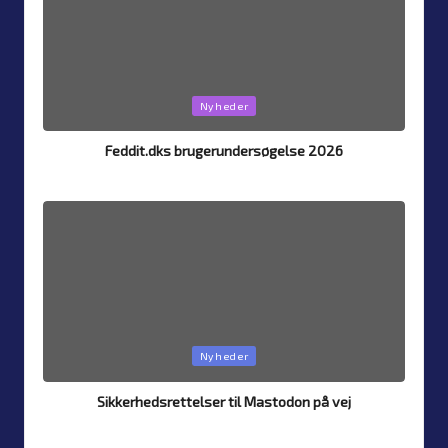
Posted
Nyheder
in
Feddit.dks brugerundersøgelse 2026
By
Simon Justesen
26. July 2026
Posted
by
Posted
Nyheder
in
Sikkerhedsrettelser til Mastodon på vej
By
Simon Justesen
24. July 2026
Posted