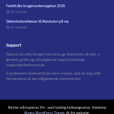
Feddit.dks brugerundersøgelse 2026
26. July 2026
Sikkerhedsrettelser til Mastodon på vej
24. July 2026
Support
Oplever du udfordringer med at bruge fediverset, så yder vi
generel, gratis og uforpligtende support på email:
support(@)fediverset.dk.
Er problemet relateret til din hjem-instans, skal du dog rette
henvendelse til den pågældende administrator.
Tekster må kopieres frit - med tydelig kildeangivelse. Sitetema:
Bloglo WordPress Theme
. AI-frit website.