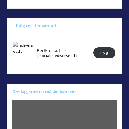
Følg os i fediverset
Fediverset.dk
Følg
@social@fediverset.dk
Opslag, som du måske kan lide