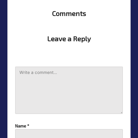
Comments
No comments yet? Start the discussion
Leave a Reply
Your email address will not be published.
Required fields
are marked
*
Name
*