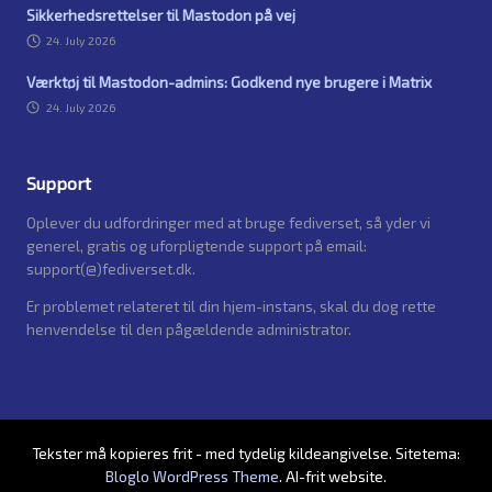
Sikkerhedsrettelser til Mastodon på vej
24. July 2026
Værktøj til Mastodon-admins: Godkend nye brugere i Matrix
24. July 2026
Support
Oplever du udfordringer med at bruge fediverset, så yder vi
generel, gratis og uforpligtende support på email:
support(@)fediverset.dk.
Er problemet relateret til din hjem-instans, skal du dog rette
henvendelse til den pågældende administrator.
Tekster må kopieres frit - med tydelig kildeangivelse. Sitetema:
Bloglo WordPress Theme
. AI-frit website.