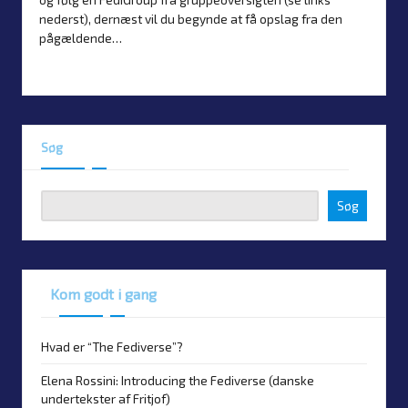
nederst), dernæst vil du begynde at få opslag fra den
pågældende…
Read more
Søg
Søg
Kom godt i gang
Hvad er “The Fediverse”?
Elena Rossini: Introducing the Fediverse (danske
undertekster af Fritjof)