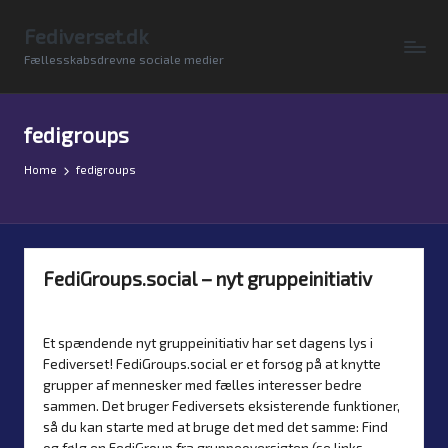
Fediverset.dk
Skip
Fællesskabsdrevne sociale medier
to
content
fedigroups
Home
fedigroups
FediGroups.social – nyt gruppeinitiativ
By
Simon Justesen
9. September 2025
Nyheder
Posted
Posted
by
in
Et spændende nyt gruppeinitiativ har set dagens lys i
Fediverset! FediGroups.social er et forsøg på at knytte
grupper af mennesker med fælles interesser bedre
sammen. Det bruger Fediversets eksisterende funktioner,
så du kan starte med at bruge det med det samme: Find
og følg en FediGroup fra gruppeoversigten (se links