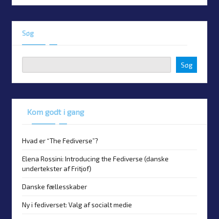
Søg
Søg
Kom godt i gang
Hvad er “The Fediverse”?
Elena Rossini: Introducing the Fediverse (danske
undertekster af Fritjof)
Danske fællesskaber
Ny i fediverset: Valg af socialt medie