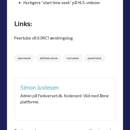
Hurtigere “start time seek” på HLS-videoer
Links:
Peertube v8.0.0RC1 ændringslog
Tags:
danmark
dkfediverse
nyheder
peertube
Sidst opdateret d. 26. november 2025
Simon Justesen
Admin på Fediverset.dk. Kodenørd. Vild med åbne
platforme.
Vis alle opslag