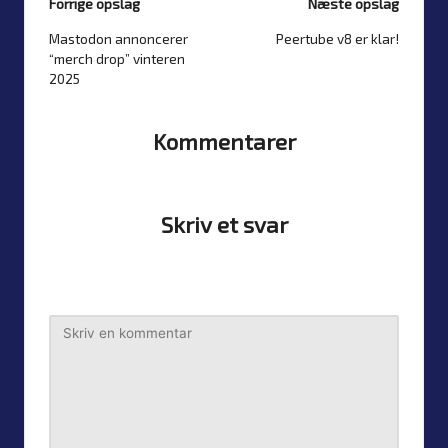
Forrige opslag
Næste opslag
Mastodon annoncerer
Peertube v8 er klar!
Post
“merch drop” vinteren
navigation
2025
Kommentarer
Ingen kommentarer endnu. Din kan blive den første?
Skriv et svar
Din e-mailadresse vil ikke blive publiceret.
Krævede felter
er markeret med
*