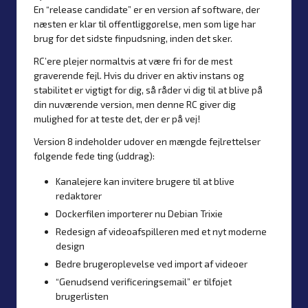
En “release candidate” er en version af software, der
næsten er klar til offentliggørelse, men som lige har
brug for det sidste finpudsning, inden det sker.
RC’ere plejer normaltvis at være fri for de mest
graverende fejl. Hvis du driver en aktiv instans og
stabilitet er vigtigt for dig, så råder vi dig til at blive på
din nuværende version, men denne RC giver dig
mulighed for at teste det, der er på vej!
Version 8 indeholder udover en mængde fejlrettelser
følgende fede ting (uddrag):
Kanalejere kan invitere brugere til at blive
redaktører
Dockerfilen importerer nu Debian Trixie
Redesign af videoafspilleren med et nyt moderne
design
Bedre brugeroplevelse ved import af videoer
“Genudsend verificeringsemail” er tilføjet
brugerlisten