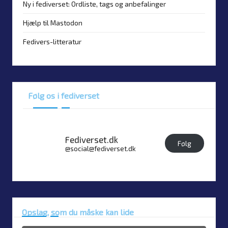
Ny i fediverset: Ordliste, tags og anbefalinger
Hjælp til Mastodon
Fedivers-litteratur
Følg os i fediverset
Fediverset.dk
Følg
@social@fediverset.dk
Opslag, som du måske kan lide