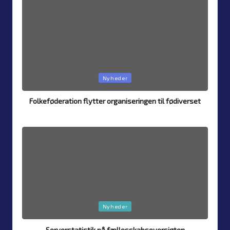
Posted
Nyheder
in
Folkeføderation flytter organiseringen til fødiverset
Af
Simon Justesen
7. august 2026
Posted
by
Posted
Nyheder
in
Serverstatistik på fællesskabsoversigten