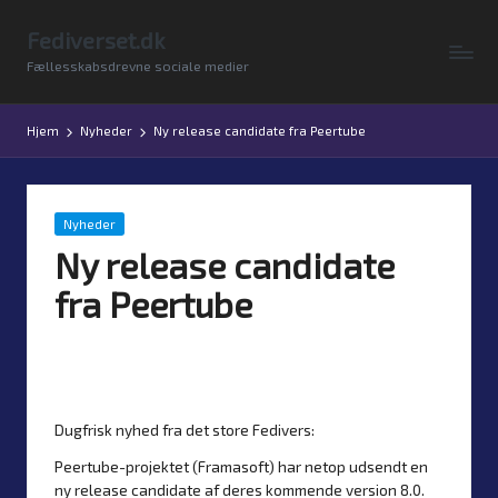
Fediverset.dk
Skip
Fællesskabsdrevne sociale medier
to
content
Hjem
Nyheder
Ny release candidate fra Peertube
Posted
Nyheder
in
Ny release candidate
fra Peertube
Af
Simon Justesen
26. november 2025
Posted
Ingen kommentarer
by
Dugfrisk nyhed fra det store Fedivers:
Peertube-projektet (Framasoft) har netop udsendt en
ny release candidate af deres kommende version 8.0.