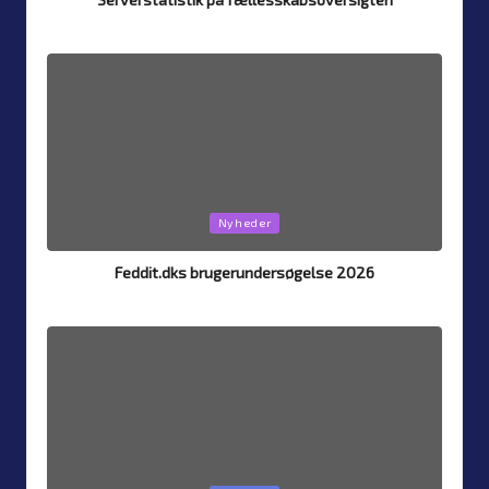
Af
Simon Justesen
4. august 2026
Posted
by
Posted
Nyheder
in
Feddit.dks brugerundersøgelse 2026
Af
Simon Justesen
26. juli 2026
Posted
by