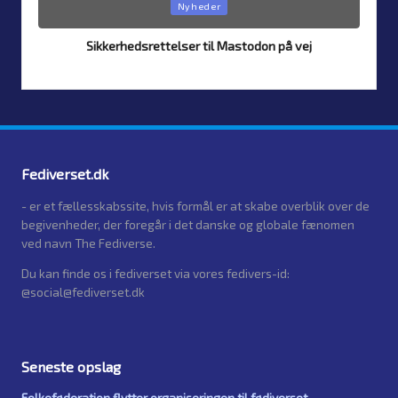
Posted
Nyheder
in
Sikkerhedsrettelser til Mastodon på vej
Af
Simon Justesen
24. juli 2026
Posted
by
Fediverset.dk
- er et fællesskabssite, hvis formål er at skabe overblik over de
begivenheder, der foregår i det danske og globale fænomen
ved navn The Fediverse.
Du kan finde os i fediverset via vores fedivers-id:
@social@fediverset.dk
Seneste opslag
Folkeføderation flytter organiseringen til fødiverset