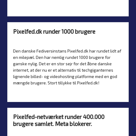
Læs mere
Pixelfed.dk runder 1000 brugere
Af
Simon Justesen
3. februar 2025
Nyheder
Posted
Posted
by
in
Den danske Fediversinstans Pixelfed.dk har rundet lidt af
en milepæl. Den har nemlig rundet 1000 brugere for
ganske nylig. Det er en stor sejr for det åbne danske
internet, at der nu er et alternativ til techgiganternes
lignende billed- og videohosting platforme med en god
mængde brugere. Stort tillykke til Pixelfed.dk!
Læs mere
Pixelfed-netværket runder 400.000
brugere samlet. Meta blokerer.
Af
Simon Justesen
18. januar 2025
Nyheder
Posted
Posted