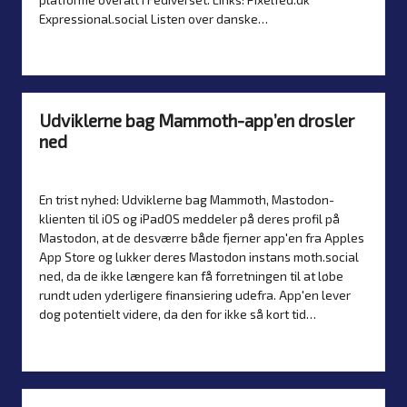
Expressional.social Listen over danske…
Læs mere
Udviklerne bag Mammoth-app’en drosler
ned
Af
Simon Justesen
15. december 2024
Nyheder
Posted
Posted
by
in
En trist nyhed: Udviklerne bag Mammoth, Mastodon-
klienten til iOS og iPadOS meddeler på deres profil på
Mastodon, at de desværre både fjerner app'en fra Apples
App Store og lukker deres Mastodon instans moth.social
ned, da de ikke længere kan få forretningen til at løbe
rundt uden yderligere finansiering udefra. App'en lever
dog potentielt videre, da den for ikke så kort tid…
Læs mere