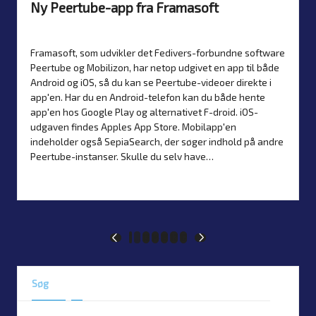
Ny Peertube-app fra Framasoft
Af
Simon Justesen
10. december 2024
Nyheder
Posted
Posted
by
in
Framasoft, som udvikler det Fedivers-forbundne software
Peertube og Mobilizon, har netop udgivet en app til både
Android og iOS, så du kan se Peertube-videoer direkte i
app'en. Har du en Android-telefon kan du både hente
app'en hos Google Play og alternativet F-droid. iOS-
udgaven findes Apples App Store. Mobilapp'en
indeholder også SepiaSearch, der søger indhold på andre
Peertube-instanser. Skulle du selv have…
Læs mere
1
…
13
14
15
16
17
PREVIOUS
NEXT
PAGE
PAGE
Indlægsinddeling
Søg