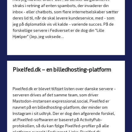
straks i retning af enten spambots, der invaderer din
inbox - eller chatbots, som flere internetselskaber sætter
deres lid til, når de skal levere kundeservice, med - som
jeg på diplomatisk vis vil kalde - variende succes. På de
forskellige servere i Fediverset er de dog din "Lille
Hjælper" (Jep, jeg voksede…
Læs mere
Pixelfed.dk – en billedhosting-platform
Af
Simon Justesen
15. december 2024
Nyheder
Posted
Posted
by
in
Pixelfed.dk er blevet tilføjet listen over danske servere -
serveren drives af det samme team, som driver
Mastodon-instansen expressional.social. Pixelfed er
navnet på en billedhosting-platform, der minder om
Instagram i sit udtryk. Der er dog den afgørende forskel,
at Pixelfed-softwaren er baseret på ActivityPub-
protokollen, så du kan følge Pixelfed-profiler på alle
platforme overalt i Fediverset. Links: Pixelfed.dk