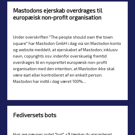
Mastodons ejerskab overdrages til
europæisk non-profit organisation
Af
Simon Justesen
13. januar 2025
Nyheder
Posted
Posted
by
in
Under overskriften "The people should own the town
square" har Mastodon GmbH i dag via sin Mastodon konto
og website meddelt, at ejerskabet af Mastodon, inklusiv
navn, copyrights osv. indenfor overskuelig fremtid
overdrages til en nyoprettet europæisk non-profit
organisation med den intention, at Mastodon ikke skal
være ejet eller kontrolleret af en enkelt person.
Mastodon har indtil i dag været 100%…
Læs mere
Fediversets bots
Af
Simon Justesen
10. januar 2025
Artikler
Posted
Posted
by
in
Hvis jeg nævner ordet "bot", så tænker du garanteret