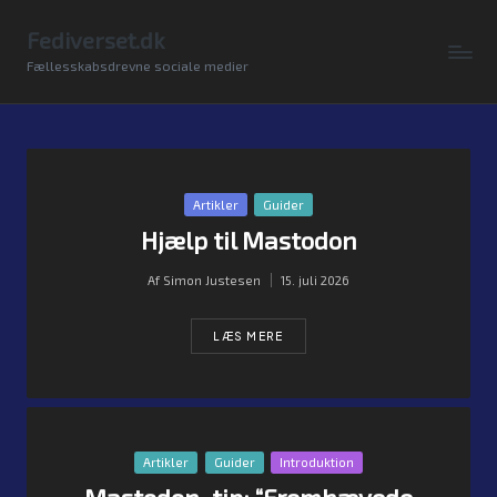
Fediverset.dk
Skip
Fællesskabsdrevne sociale medier
to
content
Posted
Artikler
Guider
in
Hjælp til Mastodon
Af
Simon Justesen
15. juli 2026
Posted
by
LÆS MERE
Posted
Artikler
Guider
Introduktion
in