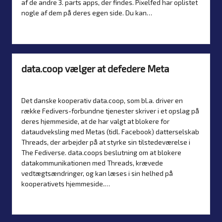
af de andre 3. parts apps, der findes. Pixelfed har oplistet
nogle af dem på deres egen side. Du kan…
Læs mere
data.coop vælger at defedere Meta
Af
Simon Justesen
14. januar 2025
Nyheder
Posted
Posted
by
in
Det danske kooperativ data.coop, som bl.a. driver en
række Fedivers-forbundne tjenester skriver i et opslag på
deres hjemmeside, at de har valgt at blokere for
dataudveksling med Metas (tidl. Facebook) datterselskab
Threads, der arbejder på at styrke sin tilstedeværelse i
The Fediverse. data.coops beslutning om at blokere
datakommunikationen med Threads, krævede
vedtægtsændringer, og kan læses i sin helhed på
kooperativets hjemmeside.…
Læs mere