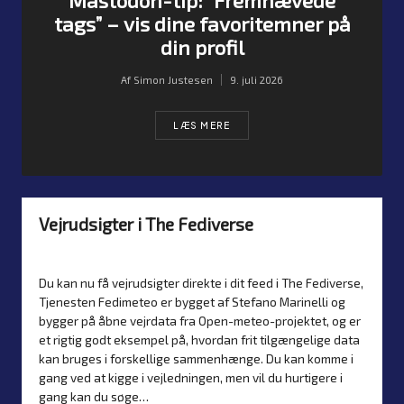
Mastodon-tip: “Fremhævede
tags” – vis dine favoritemner på
din profil
Af
Simon Justesen
9. juli 2026
Posted
by
LÆS MERE
Vejrudsigter i The Fediverse
Af
Simon Justesen
8. februar 2025
Nyheder
Posted
Posted
by
in
Du kan nu få vejrudsigter direkte i dit feed i The Fediverse,
Tjenesten Fedimeteo er bygget af Stefano Marinelli og
bygger på åbne vejrdata fra Open-meteo-projektet, og er
et rigtig godt eksempel på, hvordan frit tilgængelige data
kan bruges i forskellige sammenhænge. Du kan komme i
gang ved at kigge i vejledningen, men vil du hurtigere i
gang kan du søge…