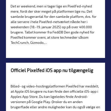
by
in
Det er weekend, men vi tager lige en PixelFed-nyhed
mere, fordi der sker meget på platformen lige nu. Det
samlede brugerantal for den samlede platform, dvs. for
alle servere i hele Pixelfed-netværket nåede her i
weekenden (18.-19. januar 2025) op på over 400.000
brugere. Tallet kommer fra FediDB Den gode nyhed for
Pixelfed kommer oveni, at store techmedier såsom
TechCrunch, Gizmodo,…
Læs mere
Officiel Pixelfed iOS app nu tilgængelig
Af
Simon Justesen
16. januar 2025
Nyheder
Posted
Posted
by
in
Billed- og video-hostingplatformen Pixelfed har meddelt,
at Apple iOS brugere nu kan finde den officielle iOS-app i
Apples App Store. Du kan ligeledes finde Android-
versionen på Google Play. Ønsker du en anden
brugerflade eller andre muligheder kan du også vælge en