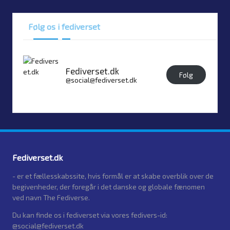
Følg os i fediverset
Fediverset.dk
Følg
@social@fediverset.dk
Fediverset.dk
- er et fællesskabssite, hvis formål er at skabe overblik over de
begivenheder, der foregår i det danske og globale fænomen
ved navn The Fediverse.
Du kan finde os i fediverset via vores fedivers-id:
@social@fediverset.dk