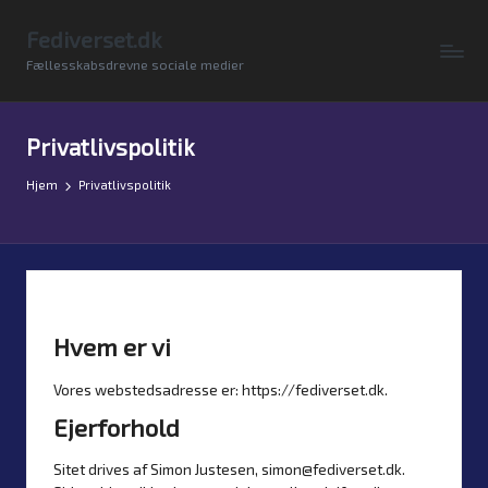
Fediverset.dk
Skip
Fællesskabsdrevne sociale medier
to
content
Privatlivspolitik
Hjem
Privatlivspolitik
Hvem er vi
Vores webstedsadresse er: https://fediverset.dk.
Ejerforhold
Sitet drives af Simon Justesen, simon@fediverset.dk.