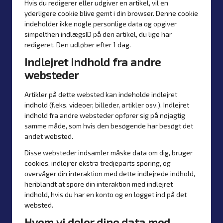
Hvis du redigerer eller udgiver en artikel, vil en
yderligere cookie blive gemt i din browser. Denne cookie
indeholder ikke nogle personlige data og opgiver
simpelthen indlægsID på den artikel, du lige har
redigeret. Den udløber efter 1 dag.
Indlejret indhold fra andre
websteder
Artikler på dette websted kan indeholde indlejret
indhold (f.eks. videoer, billeder, artikler osv.). Indlejret
indhold fra andre websteder opfører sig på nøjagtig
samme måde, som hvis den besøgende har besøgt det
andet websted.
Disse websteder indsamler måske data om dig, bruger
cookies, indlejrer ekstra tredjeparts sporing, og
overvåger din interaktion med dette indlejrede indhold,
heriblandt at spore din interaktion med indlejret
indhold, hvis du har en konto og en logget ind på det
websted.
Hvem vi deler dine data med