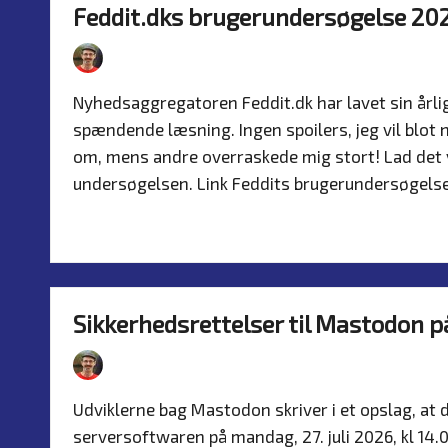
Feddit.dks brugerundersøgelse 20
By
Simon Justesen
26. July 2026
Nyhed
Posted
Posted
by
in
Nyhedsaggregatoren Feddit.dk har lavet sin årl
spændende læsning. Ingen spoilers, jeg vil blot
om, mens andre overraskede mig stort! Lad det vær
undersøgelsen. Link Feddits brugerundersøgel
Read more
Sikkerhedsrettelser til Mastodon p
By
Simon Justesen
24. July 2026
Nyhed
Posted
Posted
by
in
Udviklerne bag Mastodon skriver i et opslag, at 
serversoftwaren på mandag, 27. juli 2026, kl 14.00