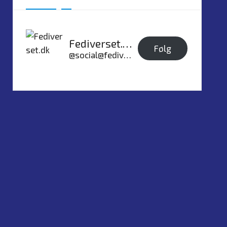
Fediverset.dk
Følg
@social@fediverset.dk