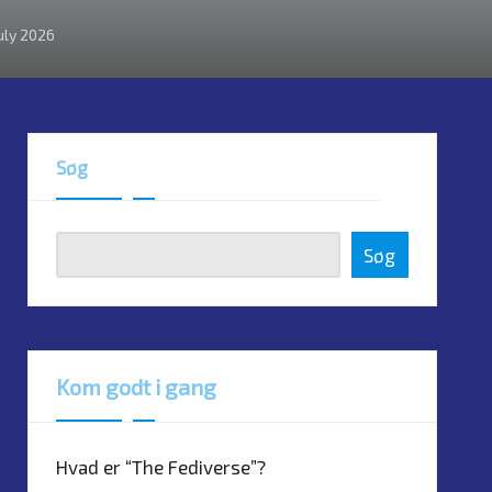
July 2026
Søg
Søg
Kom godt i gang
Hvad er “The Fediverse”?