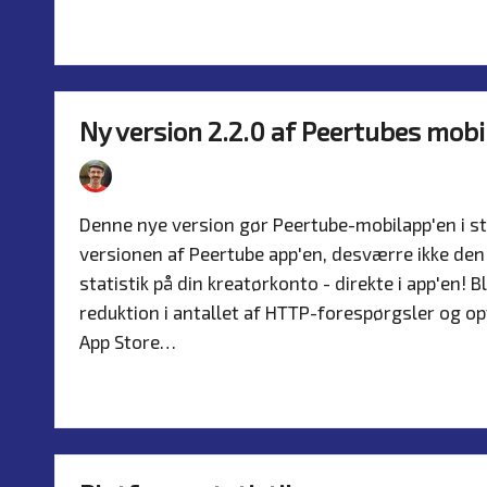
Read more
Ny version 2.2.0 af Peertubes mob
By
Simon Justesen
16. July 2026
Nyhed
Posted
Posted
by
in
Denne nye version gør Peertube-mobilapp'en i st
versionen af Peertube app'en, desværre ikke den 
statistik på din kreatørkonto - direkte i app'en!
reduktion i antallet af HTTP-forespørgsler og op
App Store…
Read more