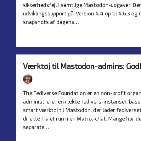
sikkerhedsfejl i samtlige Mastodon-udgaver. Der
udviklingssupport på: Version 4.4 op til 4.6.3 og
snapshots af dagens…
Read more
Værktøj til Mastodon-admins: Godk
By
Simon Justesen
24. July 2026
Serve
Posted
Posted
by
in
The Fediverse Foundation er en non-profit organis
administrerer en række fedivers-instanser, baser
smart værktøj til Mastodon, der lader fediverse
direkte fra et rum i en Matrix-chat. Mange har d
separate…
Read more