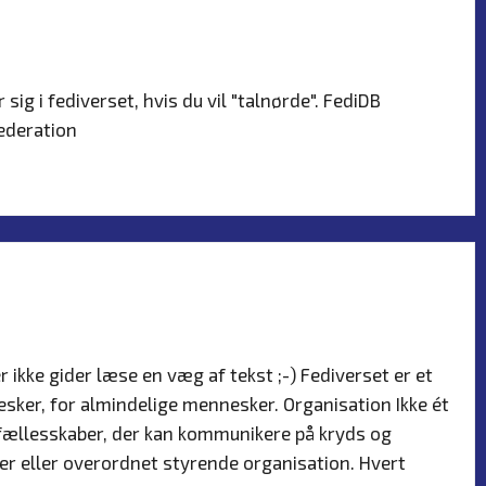
r
 sig i fediverset, hvis du vil "talnørde". FediDB
Federation
r
r ikke gider læse en væg af tekst ;-) Fediverset er et
sker, for almindelige mennesker. Organisation Ikke ét
 fællesskaber, der kan kommunikere på kryds og
ejer eller overordnet styrende organisation. Hvert