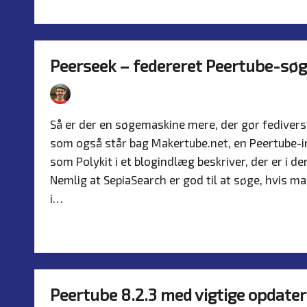
Peerseek – federeret Peertube-sø
By
Simon Justesen
23. July 2026
Nyhed
Posted
Posted
by
in
Så er der en søgemaskine mere, der gør fediverset
som også står bag Makertube.net, en Peertube-i
som Polykit i et blogindlæg beskriver, der er i d
Nemlig at SepiaSearch er god til at søge, hvis m
i…
Read more
Peertube 8.2.3 med vigtige opdater