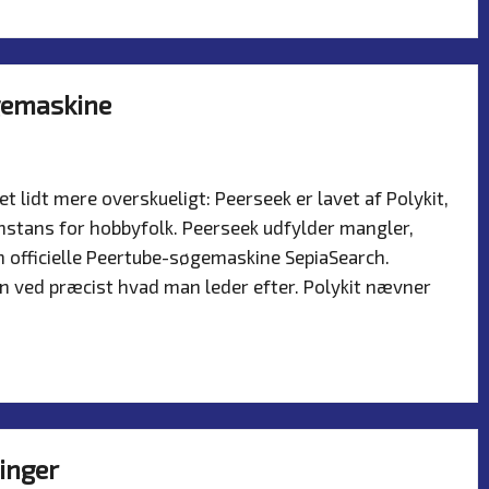
gemaskine
er
 lidt mere overskueligt: Peerseek er lavet af Polykit,
nstans for hobbyfolk. Peerseek udfylder mangler,
en officielle Peertube-søgemaskine SepiaSearch.
an ved præcist hvad man leder efter. Polykit nævner
inger