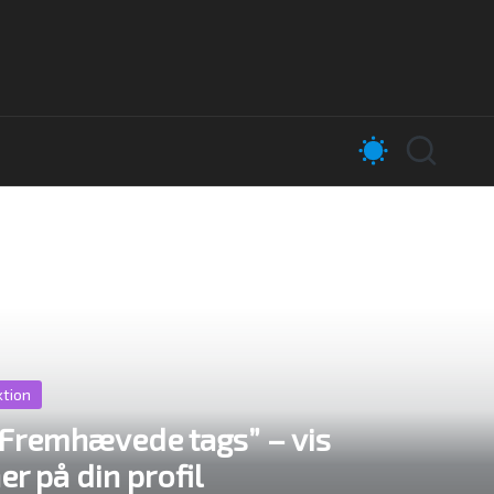
ktion
“Fremhævede tags” – vis
r på din profil