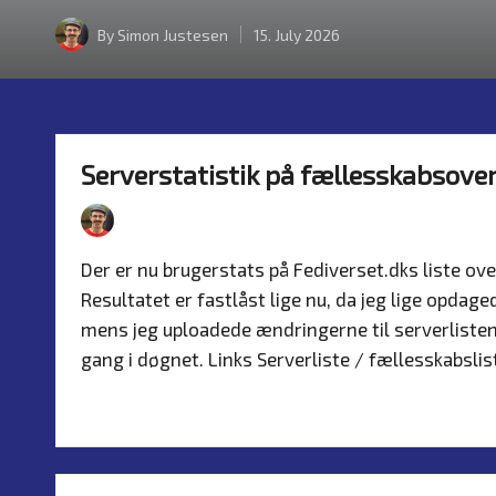
By
Simon Justesen
15. July 2026
Posted
by
Serverstatistik på fællesskabsove
By
Simon Justesen
4. August 2026
Nyh
Posted
Posted
by
in
Der er nu brugerstats på Fediverset.dks liste ov
Resultatet er fastlåst lige nu, da jeg lige opda
mens jeg uploadede ændringerne til serverlisten. N
gang i døgnet. Links Serverliste / fællesskabsli
Read more