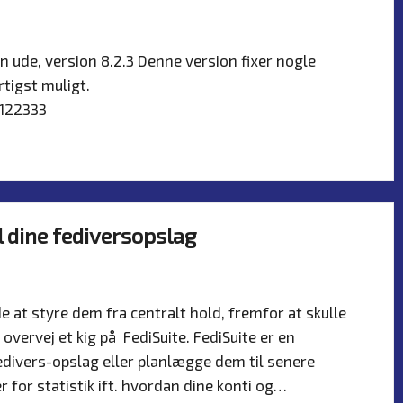
er
 ude, version 8.2.3 Denne version fixer nogle
tigst muligt.
2122333
 dine fediversopslag
er
,
Server
 at styre dem fra centralt hold, fremfor at skulle
overvej et kig på FediSuite. FediSuite er en
divers-opslag eller planlægge dem til senere
 for statistik ift. hvordan dine konti og…