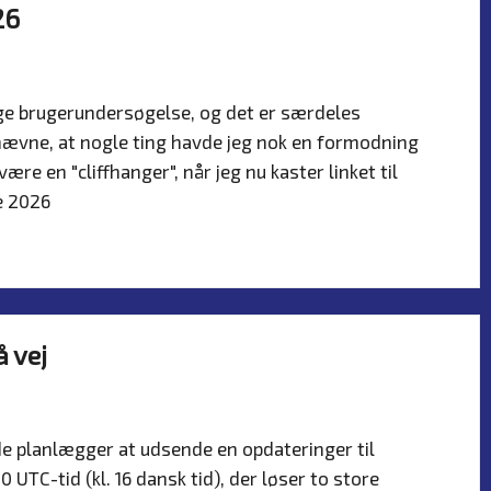
26
er
ige brugerundersøgelse, og det er særdeles
 nævne, at nogle ting havde jeg nok en formodning
e en "cliffhanger", når jeg nu kaster linket til
se 2026
å vej
er
de planlægger at udsende en opdateringer til
 UTC-tid (kl. 16 dansk tid), der løser to store