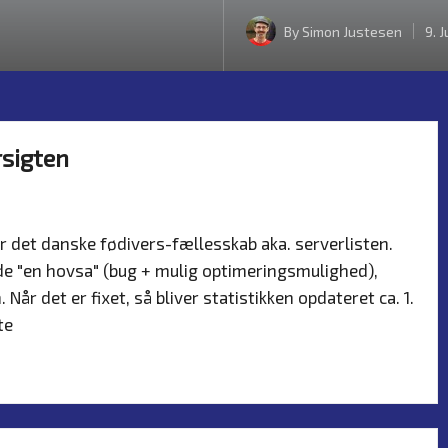
By
Simon Justesen
9. 
Posted
by
rsigten
eder
er det danske fødivers-fællesskab aka. serverlisten.
gede "en hovsa" (bug + mulig optimeringsmulighed),
år det er fixet, så bliver statistikken opdateret ca. 1.
ste