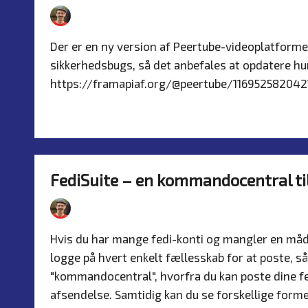
By
Simon Justesen
21. July 2026
Nyhed
Posted
Posted
by
in
Der er en ny version af Peertube-videoplatformen
sikkerhedsbugs, så det anbefales at opdatere hur
https://framapiaf.org/@peertube/11695258204
Read more
FediSuite – en kommandocentral til
By
Simon Justesen
18. July 2026
Nyhed
Posted
Posted
by
in
Hvis du har mange fedi-konti og mangler en måde
logge på hvert enkelt fællesskab for at poste, så 
"kommandocentral", hvorfra du kan poste dine fe
afsendelse. Samtidig kan du se forskellige former