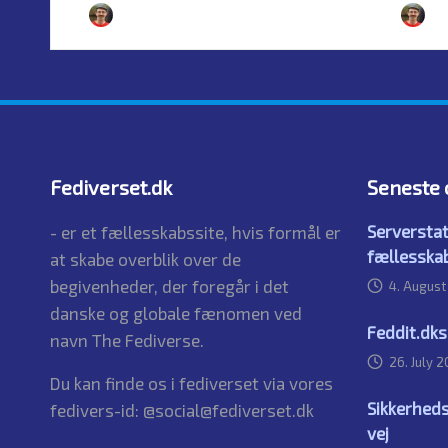
By
Simon Justesen
4. August 2026
B
Posted
Posted
by
by
Fediverset.dk
Seneste 
Serverstat
- er et fællesskabssite, hvis formål er
fællesska
at skabe overblik over de
begivenheder, der foregår i det
4. Augus
danske og globale fænomen ved
Feddit.dk
navn The Fediverse.
26. July 
Du kan finde os i fediverset via vores
Sikkerheds
fedivers-id: @social@fediverset.dk
vej