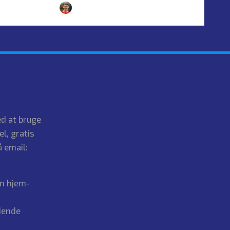
uly 2026
By
Simon Justesen
24. July 2026
Posted
by
d at bruge
el, gratis
 email:
in hjem-
dende