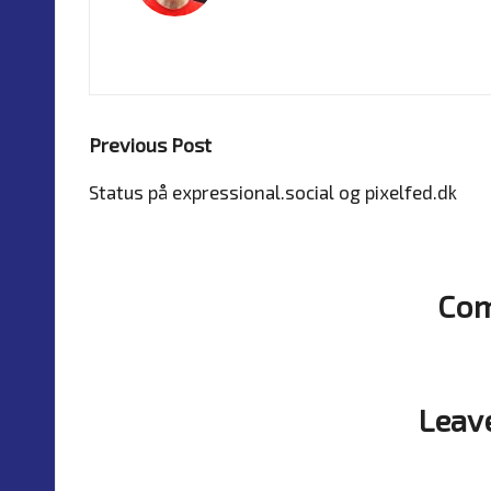
View All Posts
Previous Post
Status på expressional.social og pixelfed.dk
Post
navigation
Co
No comments yet
Leav
Your email address will not be p