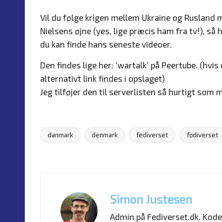
by
Vil du følge krigen mellem Ukraine og Rusland 
Nielsens øjne (yes, lige præcis ham fra tv!), så
du kan finde hans seneste videoer.
Den findes lige her:
‘wartalk’ på Peertube
. (hvis
alternativt link findes i opslaget)
Jeg tilføjer den til serverlisten så hurtigt som m
danmark
denmark
fediverset
fødiverset
Tags:
Last updated on 2. March 2026
Simon Justesen
Admin på Fediverset.dk. Kode