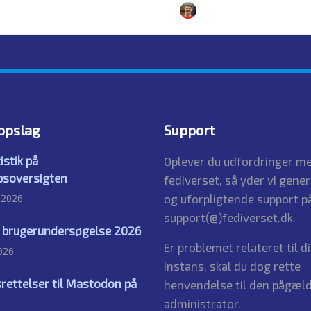
y
Simon Justesen
26. July 2026
By
Simon Justesen
24. J
Posted
by
opslag
Support
istik på
Oplever du udfordringer me
bsoversigten
fediverset, så yder vi gener
og uforpligtende support på
t 2026
support(@)fediverset.dk.
s brugerundersøgelse 2026
Er problemet relateret til d
2026
instans, skal du dog rette
rettelser til Mastodon på
henvendelse til den pågæl
administrator.