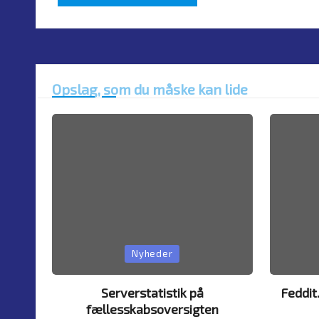
Opslag, som du måske kan lide
Posted
Posted
Nyheder
in
in
Serverstatistik på
Feddit
fællesskabsoversigten