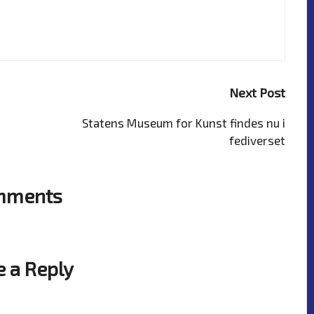
Next Post
Statens Museum for Kunst findes nu i
fediverset
mments
? Start the discussion
e a Reply
ublished.
Required fields are marked
*