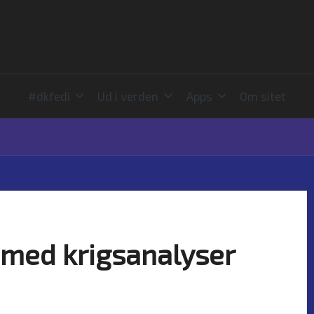
#dkfedi
Ud i verden
Apps
Om sitet
 med krigsanalyser
comments