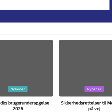
Posted
Nyheder
Nyheder
in
.dks brugerundersøgelse
Sikkerhedsrettelser til 
2026
på vej