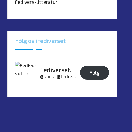
Fedivers-litteratur
Følg os i fediverset
Fediverset.dk
Følg
@social@fediverset.dk