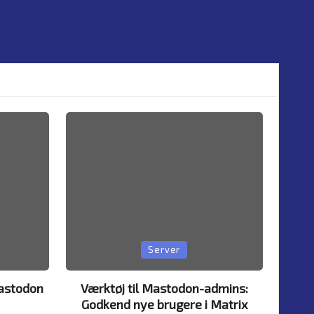
Posted
Server
in
Mastodon
Værktøj til Mastodon-admins:
Godkend nye brugere i Matrix