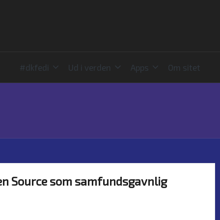
#dkfedi
Ud i verden
Apps
Om sitet
pen Source som samfundsgavnlig
Nyheder