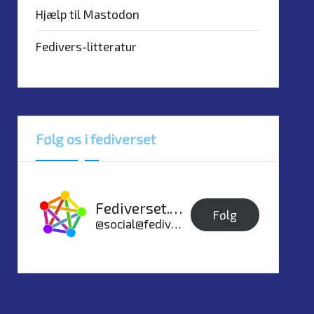
Hjælp til Mastodon
Fedivers-litteratur
Følg os i fediverset
Fediverset.dk
Følg
@social@fediverset.dk