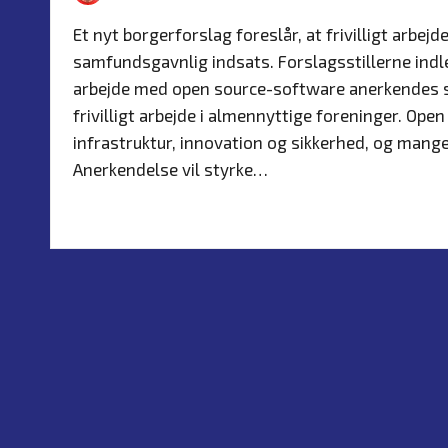
Posted
Post
by
in
Et nyt borgerforslag foreslår, at frivilligt arb
samfundsgavnlig indsats. Forslagsstillerne indlede
arbejde med open source-software anerkendes s
frivilligt arbejde i almennyttige foreninger. Ope
infrastruktur, innovation og sikkerhed, og man
Anerkendelse vil styrke…
Read more