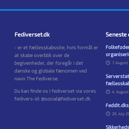
Fediverset.dk
Seneste 
Folkeføder
- er et fællesskabssite, hvis formål er
organiseri
at skabe overblik over de
begivenheder, der foregår i det
7. August
danske og globale fænomen ved
Serverstat
navn The Fediverse.
fællesska
Du kan finde os i fediverset via vores
4. Augus
fedivers-id: @social@fediverset.dk
Feddit.dk
26. July 
Sikkerheds