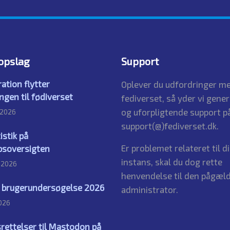
opslag
Support
ation flytter
Oplever du udfordringer me
ngen til fødiverset
fediverset, så yder vi gener
og uforpligtende support på
 2026
support(@)fediverset.dk.
istik på
Er problemet relateret til d
bsoversigten
instans, skal du dog rette
t 2026
henvendelse til den pågæl
s brugerundersøgelse 2026
administrator.
2026
rettelser til Mastodon på