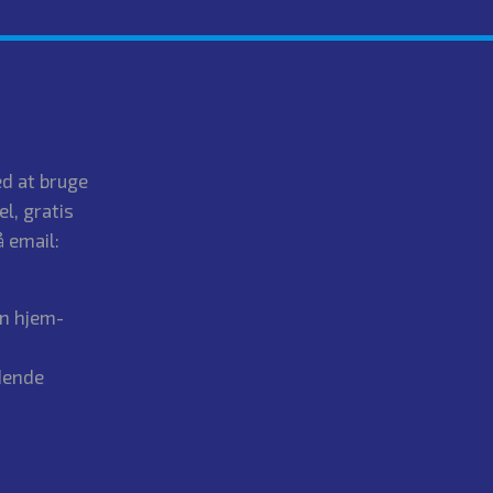
d at bruge
el, gratis
 email:
in hjem-
dende