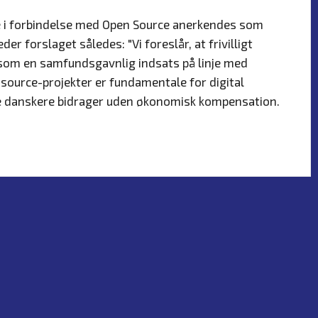
ed
ejde i forbindelse med Open Source anerkendes som
r forslaget således: "Vi foreslår, at frivilligt
om en samfundsgavnlig indsats på linje med
n source-projekter er fundamentale for digital
ge danskere bidrager uden økonomisk kompensation.