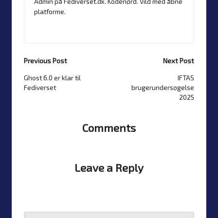
Admin på Fediverset.dk. Kodenørd. Vild med åbne
platforme.
View All Posts
Previous Post
Next Post
Ghost 6.0 er klar til
IFTAS
Post
Fediverset
brugerundersøgelse
navigation
2025
Comments
No comments yet? Start the discussion
Leave a Reply
Your email address will not be published.
Required fields
are marked
*