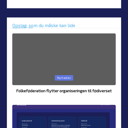
Opslag, som du måske kan lide
Posted
Nyheder
in
Folkeføderation flytter organiseringen til fødiverset
By
Simon Justesen
7. August 2026
Posted
by