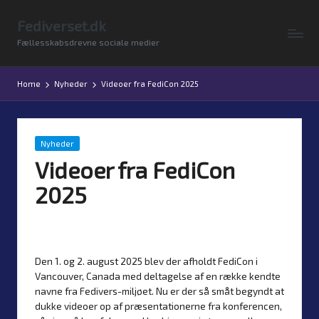
Fediverset.dk
Skip
Fællesskabsdrevne sociale medier
to
content
Home
Nyheder
Videoer fra FediCon 2025
Posted
Nyheder
in
Videoer fra FediCon
2025
By
Simon Justesen
5. August 2025
No comments
Posted
by
Den 1. og 2. august 2025 blev der afholdt FediCon i
Vancouver, Canada med deltagelse af en række kendte
navne fra Fedivers-miljøet. Nu er der så småt begyndt at
dukke videoer op af præsentationerne fra konferencen,