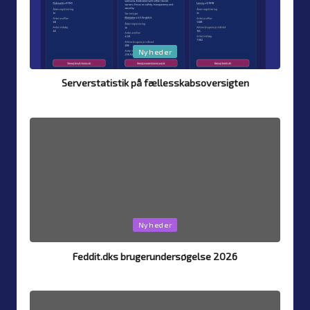
Posted
Nyheder
in
Serverstatistik på fællesskabsoversigten
By
Simon Justesen
4. August 2026
Posted
by
Posted
Nyheder
in
Feddit.dks brugerundersøgelse 2026
By
Simon Justesen
26. July 2026
Posted
by