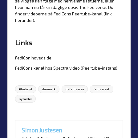
så vi også kan følge med herhjemme i stuerne, eller
hvor man nu får sin daglige dosis The Fediverse. Du
finder videoerne på FediCons Peertube-kanal (link
herunder).
Links
FediCon hovedside
FediCons kanal
hos
Spectra.video
(Peertube-instans)
Tags:
#fedinyt
danmark
dkfediverse
fediverset
nyheder
Last updated on 5. August 2025
Simon Justesen