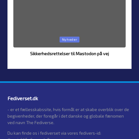
Posted
Nyheder
in
Sikkerhedsrettelser til Mastodon på vej
By
Simon Justesen
24. July 2026
Posted
by
Fediverset.dk
- er et fællesskabssite, hvis formål er at skabe overblik over de
begivenheder, der foregår i det danske og globale fænomen
ved navn The Fediverse.
Du kan finde os i fediverset via vores fedivers-id: