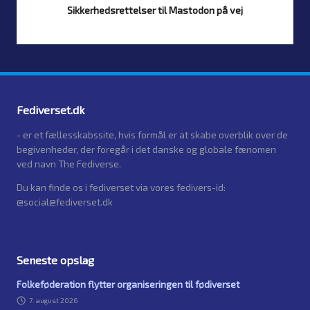
Sikkerhedsrettelser til Mastodon på vej
Af
Simon Justesen
24. juli 2026
Posted
by
Fediverset.dk
- er et fællesskabssite, hvis formål er at skabe overblik over de
begivenheder, der foregår i det danske og globale fænomen
ved navn The Fediverse.
Du kan finde os i fediverset via vores fedivers-id:
@social@fediverset.dk
Seneste opslag
Folkeføderation flytter organiseringen til fødiverset
7. august 2026