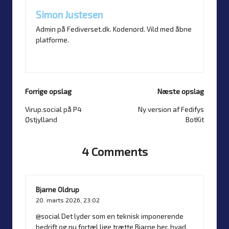
Simon Justesen
Admin på Fediverset.dk. Kodenørd. Vild med åbne
platforme.
Vis alle opslag
Forrige opslag
Næste opslag
Virup.social på P4
Ny version af Fedifys
Post
Østjylland
BotKit
navigation
4 Comments
Bjarne Oldrup
20. marts 2026,
23:02
@social
Det lyder som en teknisk imponerende
bedrift og nu fortæl lige trætte Bjarne her, hvad