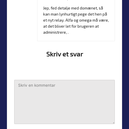
Jep, fed detalje med domænet, så
kan man lynhurtigt pege det hen på
et nyt relay. Alfa og omega må være,
at det bliver let for brugeren at
administrere, .
Skriv et svar
Din e-mailadresse vil ikke blive publiceret.
Krævede felter
er markeret med
*