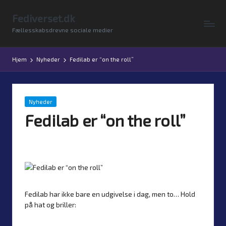
Fediverset.dk
Skip
Fællesskabsdrevne sociale medier
to
content
Hjem
Nyheder
Fedilab er “on the roll”
Posted
Nyheder
in
Fedilab er “on the roll”
Af
Simon Justesen
20. marts 2026
4 kommentarer
Posted
by
Fedilab har ikke bare en udgivelse i dag, men to… Hold
på hat og briller: