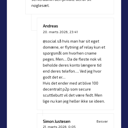
nøglesæt.
Andreas
20. marts 2026,
23:41
@social
så hvis man har sit eget
domæne, er flytning af relay kun et
spørgsmål om hvorhen cname
peges. Men… Da de fleste nok vil
beholde deres konto længere tid
end deres telefon…. Ved jeg hvor
godt det er…
Hvis det ender med at blive 100
decentralt p2p som secure
scuttlebutt vil det være fedt. Men
lige nu kan jeg heller ikke se ideen.
Simon Justesen
Besvar
21. marts 2026,
0:05