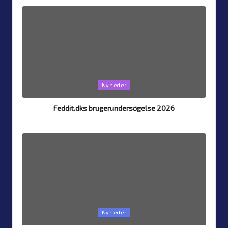
by
Posted
Nyheder
in
Feddit.dks brugerundersøgelse 2026
Af
Simon Justesen
26. juli 2026
Posted
by
Posted
Nyheder
in