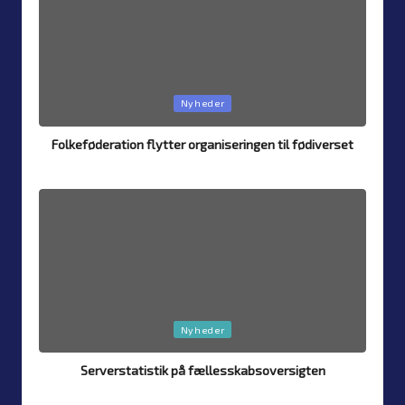
Posted
Nyheder
in
Folkeføderation flytter organiseringen til fødiverset
Af
Simon Justesen
7. august 2026
Posted
by
Posted
Nyheder
in
Serverstatistik på fællesskabsoversigten
Af
Simon Justesen
4. august 2026
Posted