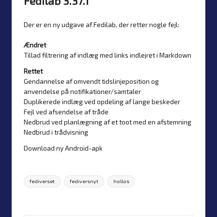
Fedilab 3.37.1
Der er en ny udgave af Fedilab, der retter nogle fejl:
Ændret
Tillad filtrering af indlæg med links indlejret i Markdown
Rettet
Gendannelse af omvendt tidslinjeposition og
anvendelse på notifikationer/samtaler
Duplikerede indlæg ved opdeling af lange beskeder
Fejl ved afsendelse af tråde
Nedbrud ved planlægning af et toot med en afstemning
Nedbrud i trådvisning
Download ny Android-apk
Tags:
fediverset
fediversnyt
hollos
Sidst opdateret d. 22. marts 2026