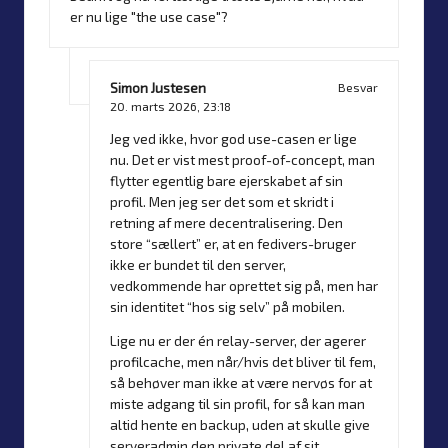
er nu lige "the use case"?
Simon Justesen
Besvar
20. marts 2026,
23:18
Jeg ved ikke, hvor god use-casen er lige
nu. Det er vist mest proof-of-concept, man
flytter egentlig bare ejerskabet af sin
profil. Men jeg ser det som et skridt i
retning af mere decentralisering. Den
store “sællert” er, at en fedivers-bruger
ikke er bundet til den server,
vedkommende har oprettet sig på, men har
sin identitet “hos sig selv” på mobilen.
Lige nu er der én relay-server, der agerer
profilcache, men når/hvis det bliver til fem,
så behøver man ikke at være nervøs for at
miste adgang til sin profil, for så kan man
altid hente en backup, uden at skulle give
serveradmin den private del af sit