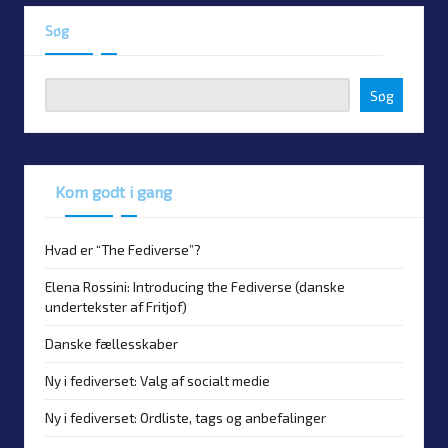
Søg
Søg
Kom godt i gang
Hvad er “The Fediverse”?
Elena Rossini: Introducing the Fediverse (danske
undertekster af Fritjof)
Danske fællesskaber
Ny i fediverset: Valg af socialt medie
Ny i fediverset: Ordliste, tags og anbefalinger