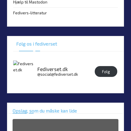
Hjælp til Mastodon
Fedivers-litteratur
Følg os i fediverset
Fediverset.dk
Følg
@social@fediverset.dk
Opslag, som du måske kan lide