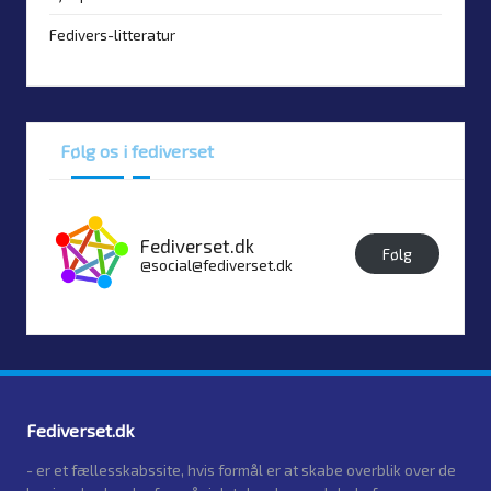
Fedivers-litteratur
Følg os i fediverset
Fediverset.dk
Følg
@social@fediverset.dk
Fediverset.dk
- er et fællesskabssite, hvis formål er at skabe overblik over de