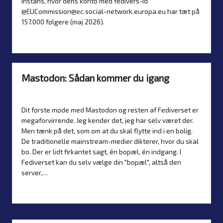
instans, hvor dens konto med fedivers-id
@EUCommission@ec.social-network.europa.eu har tæt på
157.000 følgere (maj 2026).
Read more
Mastodon: Sådan kommer du igang
By
Simon Justesen
23. November 2024
Artikler
Posted
Posted
by
in
Dit første møde med Mastodon og resten af Fediverset er
megaforvirrende. Jeg kender det, jeg har selv været der.
Men tænk på det, som om at du skal flytte ind i en bolig.
De traditionelle mainstream-medier dikterer, hvor du skal
bo. Der er lidt firkantet sagt, én bopæl, én indgang. I
Fediverset kan du selv vælge din "bopæl", altså den
server,…
Read more