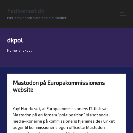
Fediverset.dk
Skip
Fællesskabsdrevne sociale medier
to
content
dkpol
Home
dkpol
Mastodon på Europakommissionens
website
By
Simon Justesen
20. May 2026
Nyheder
Posted
Posted
by
in
Yay! Har du set, at Europakommissionens IT-folk sat
Mastodon på en fornem "pole position" blandt social
media-ikonerne på kommissionens hjemmeside? Linket
peger til kommissionens egen officielle Mastodon-