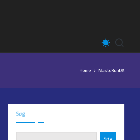
Home
MastoRunDK
Søg
Søg