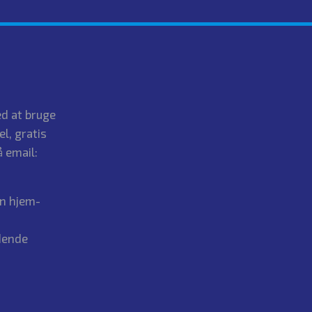
d at bruge
el, gratis
 email:
in hjem-
dende