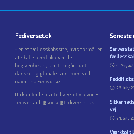
Fediverset.dk
Seneste 
Serverstat
- er et fællesskabssite, hvis formål er
fællesska
at skabe overblik over de
begivenheder, der foregår i det
4. Augus
danske og globale fænomen ved
Feddit.dk
navn The Fediverse.
26. July 
Du kan finde os i fediverset via vores
Sikkerheds
fedivers-id: @social@fediverset.dk
vej
24. July 
Værktøj t