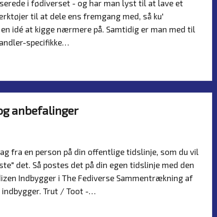
erede i fødiverset - og har man lyst til at lave et
rktøjer til at dele ens fremgang med, så ku'
 en idé at kigge nærmere på. Samtidig er man med til
handler-specifikke…
 og anbefalinger
troduktion
d
 fra en person på din offentlige tidslinje, som du vil
ste" det. Så postes det på din egen tidslinje med den
edizen Indbygger i The Fediverse Sammentrækning af
r indbygger. Trut / Toot -…