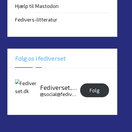
Hjælp til Mastodon
Fedivers-litteratur
Følg os i fediverset
Fediverset.dk
Følg
@social@fediverset.dk