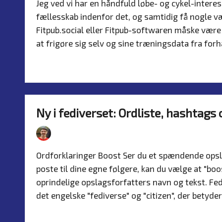
Jeg ved vi har en håndfuld løbe- og cykel-interess
fællesskab indenfor det, og samtidig få nogle væ
Fitpub.social eller Fitpub-softwaren måske være
at frigøre sig selv og sine træningsdata fra for
Read more
Ny i fediverset: Ordliste, hashtags
By
Simon Justesen
26. August 2024
In
Posted
Poste
by
in
Ordforklaringer Boost Ser du et spændende opslag
poste til dine egne følgere, kan du vælge at "boo
oprindelige opslagsforfatters navn og tekst. F
det engelske "fediverse" og "citizen", der betyde
Read more