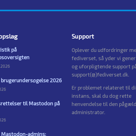
opslag
Support
istik på
Oplever du udfordringer me
bsoversigten
fediverset, så yder vi gener
og uforpligtende support på
t 2026
support(@)fediverset.dk.
s brugerundersøgelse 2026
Er problemet relateret til d
2026
instans, skal du dog rette
rettelser til Mastodon på
henvendelse til den pågæl
administrator.
2026
il Mastodon-admins: