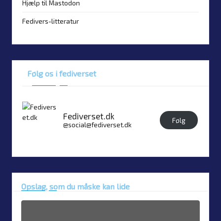
Hjælp til Mastodon
Fedivers-litteratur
Følg os i fediverset
Fediverset.dk
Følg
@social@fediverset.dk
Opslag, som du måske kan lide