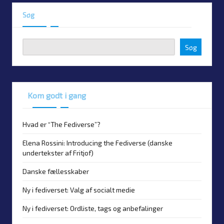
Søg
Søg
Kom godt i gang
Hvad er “The Fediverse”?
Elena Rossini: Introducing the Fediverse (danske
undertekster af Fritjof)
Danske fællesskaber
Ny i fediverset: Valg af socialt medie
Ny i fediverset: Ordliste, tags og anbefalinger