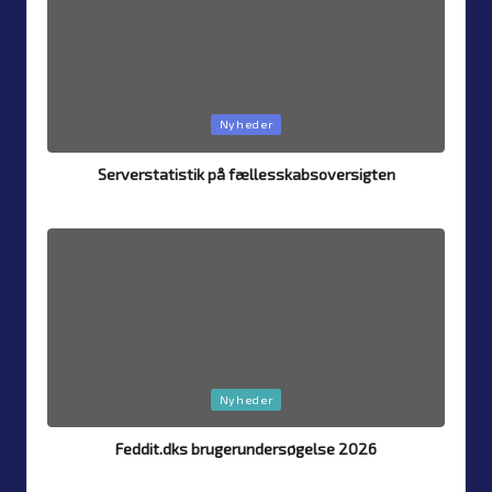
Posted
Nyheder
in
Serverstatistik på fællesskabsoversigten
Af
Simon Justesen
4. august 2026
Posted
by
Posted
Nyheder
in
Feddit.dks brugerundersøgelse 2026
Af
Simon Justesen
26. juli 2026
Posted