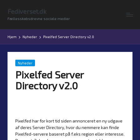
Fediverset.dk
Skip
Fællesskabsdrevne sociale medier
to
content
Hjem
Nyheder
Pixelfed Server Directory v2.0
Posted
Nyheder
in
Pixelfed Server
Directory v2.0
Af
Simon Justesen
8. maj 2025
Posted
Ingen kommentarer
by
Pixelfed har for kort tid siden annonceret en ny udgave
af deres Server Directory, hvor du nemmere kan finde
Pixelfed-servere baseret på f.eks region eller interesse.