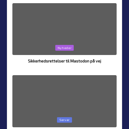
by
Posted
Nyheder
in
Sikkerhedsrettelser til Mastodon på vej
Af
Simon Justesen
24. juli 2026
Posted
by
Posted
Server
in