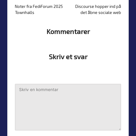
Noter fra FediForum 2025
Discourse hopper ind på
Post
Townhalls
det åbne sociale web
navigation
Kommentarer
Ingen kommentarer endnu. Din kan blive den første?
Skriv et svar
Din e-mailadresse vil ikke blive publiceret.
Krævede felter
er markeret med
*