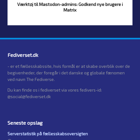
Værktøj til Mastodon-admins: Godkend nye brugere i
Matrix
Af
Simon Justesen
24. juli 2026
Posted
by
Fediverset.dk
- er et fællesskabssite, hvis formål er at skabe overblik over de
begivenheder, der foregår i det danske og globale fænomen
ved navn The Fediverse.
Du kan finde os i fediverset via vores fedivers-id:
@social@fediverset.dk
Seneste opslag
Serverstatistik på fællesskabsoversigten