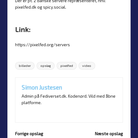
Der er pt. 2 danske servere repræsenteret, hhv.
pixelfed.dk
og
spicy.social
.
Link:
https://pixelfed.org/servers
Tags:
billeder
opslag
pixelfed
video
Simon Justesen
Admin på Fediverset.dk. Kodenørd. Vild med åbne
platforme.
Vis alle opslag
Forrige opslag
Næste opslag